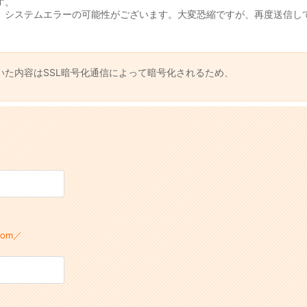
す。
、システムエラーの可能性がございます。大変恐縮ですが、再度送信し
いた内容はSSL暗号化通信によって暗号化されるため、
。
com／