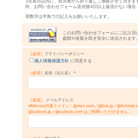
3営業日以内に、担当者から折り返しご連絡させて頂きま
尚、お問い合わせフォーム送信後4日以上返信がない場合
英数字は半角での記入をお願いいたします。
このお問い合わせフォームにご記入頂
盗聴や改竄を防ぎ安全に送信されます
［必須］
プライバシーポリシー
個人情報保護方針
に同意する
［必須］
名前（法人名）
［必須］
メールアドレス
※Microsoft系ドメイン：@msn.com／@live.jp／@hotmail.
@outlook.jp／@outlook.com はご利用いただけません。