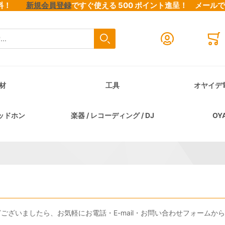
料無料！
新規会員登録
ですぐ使える 500 ポイント進呈！
メール
検索
Close search
Mini
材
工具
オヤイデ
ッドホン
楽器 / レコーディング / DJ
OY
ざいましたら、お気軽にお電話・E-mail・お問い合わせフォームか