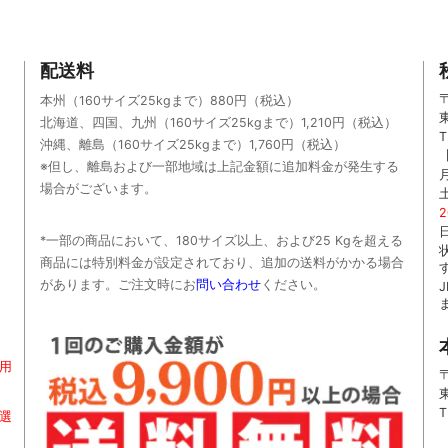
配送料
〒
本州（160サイズ25kgまで）880円（税込）
北海道、四国、九州
（160サイズ25kgまで）
1,210円（税込）
T
沖縄、離島
（160サイズ25kgまで）
1,760円（税込）
※但し、離島および一部地域は上記金額に追加料金が発生する
場合がございます。
*一部の商品において、180サイズ以上、および25 Kgを超える
商品には特別料金が設定されており、追加の送料がかかる場合
があります。
ご
注文時に
お
問い合わせ
ください
。
用
〒
T
お選