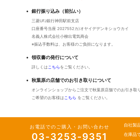
銀行振り込み（前払い）
三菱UFJ銀行神田駅前支店
口座番号当座 2027552カ)オヤイデデンキショウカイ
名義人株式会社小柳出電気商会
※振込手数料は、お客様のご負担になります。
領収書の発行について
詳しくは
こちら
をご覧ください。
秋葉原の店舗でのお引き取りについて
オンラインショップからご注文で秋葉原店舗でのお引き取
ご希望のお客様は
こちら
をご覧ください。
自社製
お電話でのご購入・お問い合わせ
03-3253-9351
在庫品