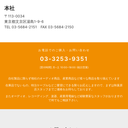
本社
〒113-0034
東京都文京区湯島1-9-6
TEL 03-5684-2151 FAX 03-5684-2150
お電話でのご購入・お問い合わせ
03-3253-9351
[受付時間] 月~土 10:00~18:00 (祝日営業)
自社製品に限らず他社のオーディオ商品、産業商品など様々な商品を取り揃えています
在庫品でないもの、特注ケーブルなどご要望にできる限りお応えしますので、まずは秋葉原
店スタッフまでご連絡をお待ちしております。
またオーディオ、レコーディング、楽器、産業用電線など経験豊富なスタッフがおりますの
で何でもご相談下さい。