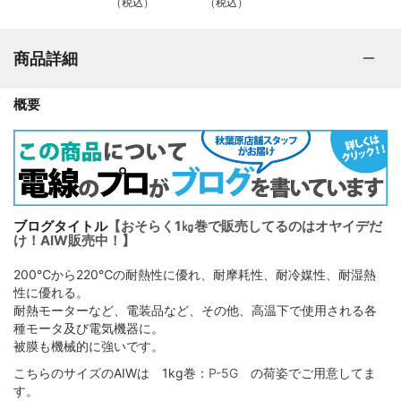
（税込）
（税込）
商品詳細
概要
ブログタイトル
【おそらく1㎏巻で販売してるのはオヤイデだ
け！AIW販売中！】
200℃から220℃の耐熱性に優れ、耐摩耗性、耐冷媒性、耐湿熱
性に優れる。
耐熱モーターなど、電装品など、その他、高温下で使用される各
種モータ及び電気機器に。
被膜も機械的に強いです。
こちらのサイズのAIWは 1kg巻：
P-5G
の荷姿でご用意してま
す。