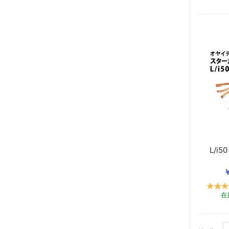
L/i
￥
在