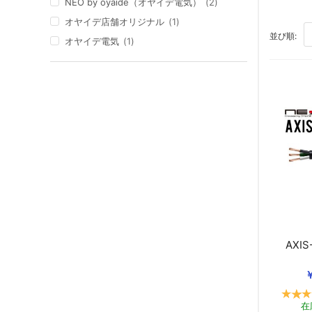
NEO by oyaide（オヤイデ電気）
2
オヤイデ店舗オリジナル
1
TO
並び順:
オヤイデ電気
1
AXI
￥
在