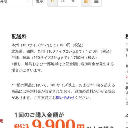
表示:
TTOM
12
24
36
表
リスト
配送料
〒
本州（160サイズ25kgまで）880円（税込）
北海道、四国、九州
（160サイズ25kgまで）
1,210円（税込）
T
沖縄、離島
（160サイズ25kgまで）
1,760円（税込）
※但し、離島および一部地域は上記金額に追加料金が発生する
場合がございます。
*一部の商品において、180サイズ以上、および25 Kgを超える
商品には特別料金が設定されており、追加の送料がかかる場合
があります。
ご
注文時に
お
問い合わせ
ください
。
用
〒