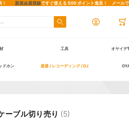
料無料！
新規会員登録
ですぐ使える 500 ポイント進呈！
メール
検索
Close search
Mini
材
工具
オヤイデ
ッドホン
楽器 / レコーディング / DJ
OY
ケーブル切り売り
(5)