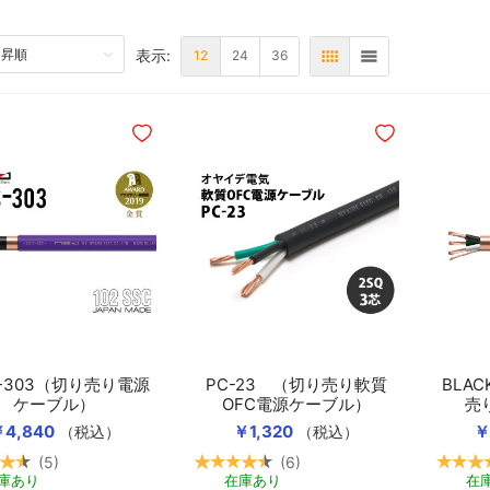
表示:
P
12
24
36
表
リスト
ほしいものリストに追加
ほしいものリスト
S-303（切り売り電源
PC-23 （切り売り軟質
BLAC
ケーブル）
OFC電源ケーブル）
売
4,840
￥1,320
￥
（税込）
（税込）
5
6
カートに入れる
カートに入れる
庫あり
在庫あり
在