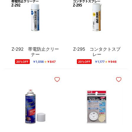
Z-292 帯電防止クリー
Z-295 コンタクトスプ
ナー
レー
20%OFF
￥1,056
￥847
20%OFF
￥1,177
￥946
ほしいものリストに追加
ほしいも