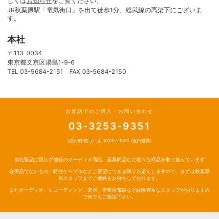
しくは
お知らせ
をご覧ください。
JR秋葉原駅「電気街口」を出て徒歩1分、総武線の高架下にございま
す。
本社
〒113-0034
東京都文京区湯島1-9-6
TEL 03-5684-2151 FAX 03-5684-2150
お電話でのご購入・お問い合わせ
03-3253-9351
[受付時間] 月~土 10:00~18:00 (祝日営業)
自社製品に限らず他社のオーディオ商品、産業商品など様々な商品を取り揃えています
在庫品でないもの、特注ケーブルなどご要望にできる限りお応えしますので、まずは秋葉原
店スタッフまでご連絡をお待ちしております。
またオーディオ、レコーディング、楽器、産業用電線など経験豊富なスタッフがおりますの
で何でもご相談下さい。