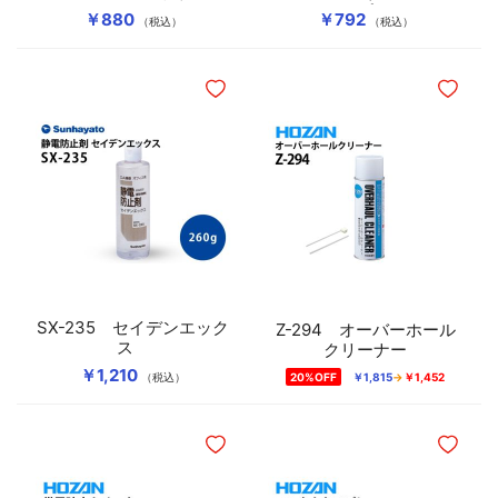
イプ）
￥880
￥792
（税込）
（税込）
ほしいものリストに追加
ほしいも
SX-235 セイデンエック
Z-294 オーバーホール
ス
クリーナー
￥1,210
（税込）
20%OFF
￥1,815
￥1,452
ほしいものリストに追加
ほしいも