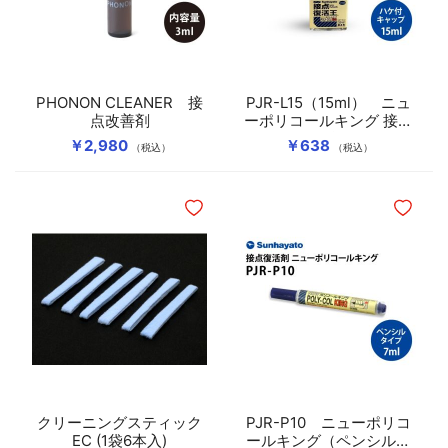
ケーブルグランド・固定クランプ
PHONON CLEANER 接
PJR-L15（15ml） ニュ
点改善剤
ーポリコールキング 接点
復活王
￥2,980
￥638
（税込）
（税込）
ほしいものリストに追加
ほしいも
クリーニングスティック
PJR-P10 ニューポリコ
EC (1袋6本入)
ールキング（ペンシルタ