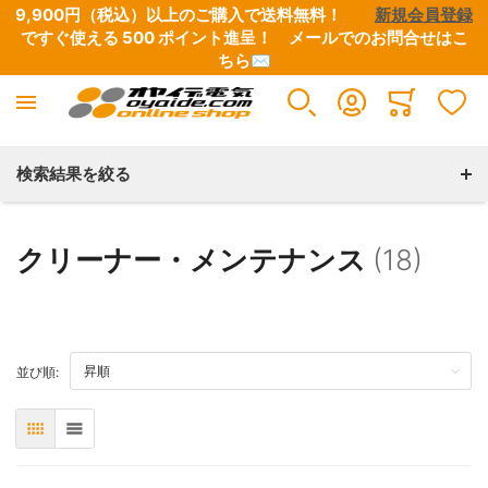
9,900円（税込）以上のご購入で送料無料！　　
新規会員登録
ですぐ使える 500 ポイント進呈！　
メールでのお問合せはこ
ちら✉
電源ケーブル・タップ・関連パーツ
インターコネクトケーブル
スピーカーケーブル
デジタルケーブル
映像ケーブル
グランドボックス（仮想アース装置）
アナログ･レコードアクセサリー
シート・テープ
各種コネクター類
各種配線材
各種チューブ
はんだ・工具
Minicart
すべての商品
すべての商品
すべての商品
すべての商品
すべての商品
すべての商品
すべての商品
すべての商品
すべての商品
すべての商品
すべての商品
すべての商品
検索結果を絞る
電源ケーブル
RCAケーブル
コネクター付きケーブル
BNCケーブル
映像用ケーブル・同軸ケーブル
グランドボックス
フォノ5PINソケット・シェルチップ・シェルリード線
絶縁用テープ
電源プラグ・コネクター
純銀線
熱収縮チューブ
はんだ
クリーナー・メンテナンス
(18)
電源タップ
XLRケーブル
切り売りケーブル
RCAケーブル
各種コネクター
アースケーブル
カートリッジ・ヘッドシェル
EMI用テープ・シート
RCAコネクター
単線
絶縁用チューブ
はんだこて・フラックス・半田関連工具
TOP
並び順:
自作用ケーブル・BOX
インターコネクトケーブル切り売り
Yラグ・バナナプラグ・その他コネクター
XLRケーブル
HDMI
フォノケーブル
XLRコネクター
撚り線
外装用チューブ
工具類
表
リスト
電源プラグ・コネクター
Yケーブル・分岐ケーブル
LAN ケーブル
アクセサリー・クリーナー
BNCコネクター
シールド線
シールド用チューブ
ヒーティングガン・ホットボンド・シュリンク製品