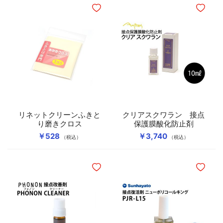
ほしいものリストに追加
ほしいも
壁コンセント
USBケーブル
Yラグ・バナナプラグ
コンセントプレート・ベース
デジタルケーブル切り売り
6.3MMフォーンプラグ
機器取付用IECインレット
4.4MM・3.5MM・2.5MMコネクター
リネットクリーンふきと
クリアスクワラン 接点
り磨きクロス
保護膜酸化防止剤
各種レセプタクル
￥528
￥3,740
（税込）
（税込）
変換アダプター
ほしいものリストに追加
ほしいも
DCプラグ・その他