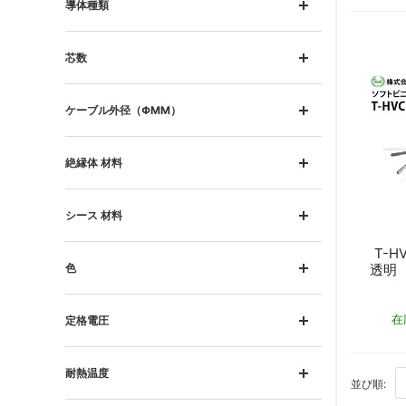
導体種類
芯数
ケーブル外径（ΦMM）
絶縁体 材料
シース 材料
T-H
透明
色
在
定格電圧
耐熱温度
BO
並び順: