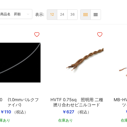
表示:
P
12
24
36
表
リスト
ほしいものリストに追加
ほしいものリスト
40 (1.0mmバルクフ
HVTF 0.75sq 照明用 二種
MB-H
ァイバ)
撚り合わせビニルコード
ツ
￥110
￥627
（税込）
（税込）
庫あり
在庫あり
在
カートに入れる
カートに入れる