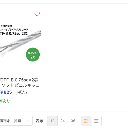
ほしいものリストに追加
VCTF-B 0.75sq×2芯
 ソフトビニルキャブ
タイヤ丸形コード
￥825
（税込）
庫あり
カートに入れる
表示:
TTOM
12
24
36
表
リスト