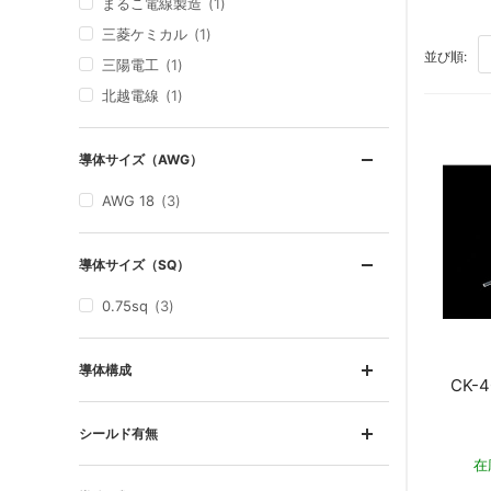
まるこ電線製造
1
三菱ケミカル
1
TO
並び順:
三陽電工
1
北越電線
1
導体サイズ（AWG）
AWG 18
3
導体サイズ（SQ）
0.75sq
3
導体構成
CK-
シールド有無
在