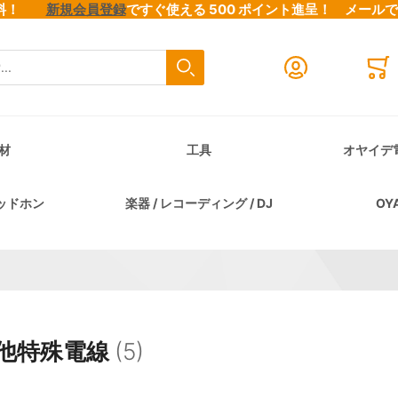
料無料！
新規会員登録
ですぐ使える 500 ポイント進呈！
メール
検索
Close search
Mini
材
工具
オヤイデ
ッドホン
楽器 / レコーディング / DJ
OY
他特殊電線
(5)