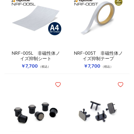
NRF-005L 非磁性体ノ
NRF-005T 非磁性体ノ
イズ抑制シート
イズ抑制テープ
￥7,700
￥7,700
（税込）
（税込）
ほしいものリストに追加
ほしいも