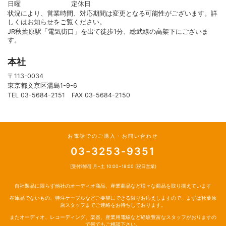
日曜 定休日
状況により、営業時間、対応期間は変更となる可能性がございます。詳
しくは
お知らせ
をご覧ください。
JR秋葉原駅「電気街口」を出て徒歩1分、総武線の高架下にございま
す。
本社
〒113-0034
東京都文京区湯島1-9-6
TEL 03-5684-2151 FAX 03-5684-2150
お電話でのご購入・お問い合わせ
03-3253-9351
[受付時間] 月~土 10:00~18:00 (祝日営業)
自社製品に限らず他社のオーディオ商品、産業商品など様々な商品を取り揃えています
在庫品でないもの、特注ケーブルなどご要望にできる限りお応えしますので、まずは秋葉原
店スタッフまでご連絡をお待ちしております。
またオーディオ、レコーディング、楽器、産業用電線など経験豊富なスタッフがおりますの
で何でもご相談下さい。