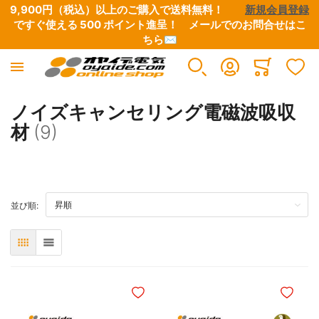
9,900円（税込）以上のご購入で送料無料！　　
新規会員登録
ですぐ使える 500 ポイント進呈！　
メールでのお問合せはこ
ちら✉
Minicart
ノイズキャンセリング電磁波吸収
材
(9)
TOP
並び順:
表
リスト
ほしいものリストに追加
ほしいも