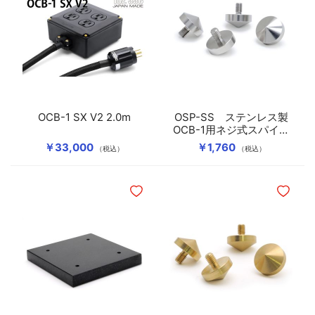
OCB-1 SX V2 2.0m
OSP-SS ステンレス製
OCB-1用ネジ式スパイク
（4個1組）
￥33,000
￥1,760
（税込）
（税込）
ほしいものリストに追加
ほしいも