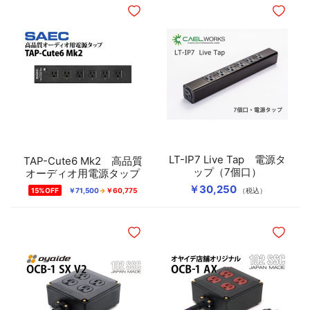
ほしいものリストに追加
ほしいも
DCケーブル
変換アダプター
ソルダーレスシステム
スピーカーケーブル
LT-IP7 Live Tap 電源タ
TAP-Cute6 Mk2 高品質
ップ（7個口）
オーディオ用電源タップ
ワイヤレスケーブル
￥30,250
15%OFF
￥71,500
￥60,775
（税込）
ほしいものリストに追加
ほしいも