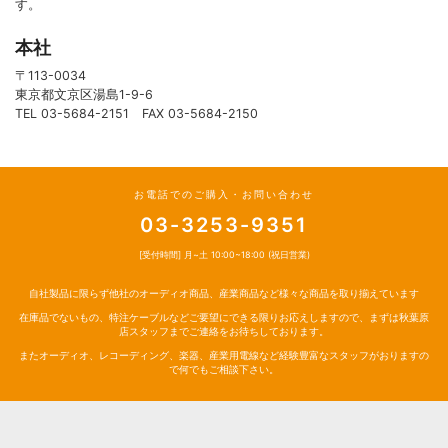
す。
本社
〒113-0034
東京都文京区湯島1-9-6
TEL 03-5684-2151 FAX 03-5684-2150
お電話でのご購入・お問い合わせ
03-3253-9351
[受付時間] 月~土 10:00~18:00 (祝日営業)
自社製品に限らず他社のオーディオ商品、産業商品など様々な商品を取り揃えています
在庫品でないもの、特注ケーブルなどご要望にできる限りお応えしますので、まずは秋葉原
店スタッフまでご連絡をお待ちしております。
またオーディオ、レコーディング、楽器、産業用電線など経験豊富なスタッフがおりますの
で何でもご相談下さい。