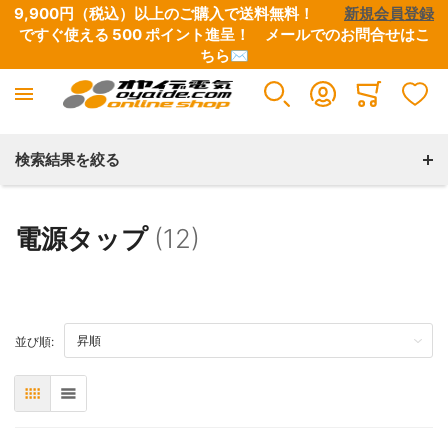
9,900円（税込）以上のご購入で送料無料！　　
新規会員登録
ですぐ使える 500 ポイント進呈！　
メールでのお問合せはこ
ちら✉
楽器用ケーブル
DJ用ケーブル
各種コネクター
切り売りケーブル
Minicart
すべての商品
すべての商品
すべての商品
すべての商品
検索結果を絞る
ギター向けケーブル
D+シリーズ
XLRプラグ
スピーカーケーブル
電源タップ
(12)
ベース向けケーブル
デジタルケーブル
1/4フォーンプラグ
楽器用ケーブル
TOP
並び順:
キーボード・シンセサイザー向けケーブル
3.5ステレオミニプラグ
機器用内部配線材
表
リスト
パッチケーブル
RCAプラグ
ラインケーブル