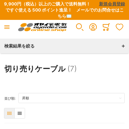
9,900円（税込）以上のご購入で送料無料！　　
新規会員登録
ですぐ使える 500 ポイント進呈！　
メールでのお問合せはこ
ちら✉
楽器向けケーブル
DJ用ケーブル
DTM・レコーディング向け
各種コネクター
Minicart
すべての商品
すべての商品
すべての商品
すべての商品
検索結果を絞る
シールドケーブル
D+シリーズ
マルチケーブル
1/4フォーン
切り売りケーブル
(7)
パッチケーブル
デジタルケーブル
USBケーブル
ソルダーレスシステム
TOP
並び順:
DCケーブル
デジタル・クロックケーブル
表
リスト
ソルダーレスシステム
インターコネクトケーブル