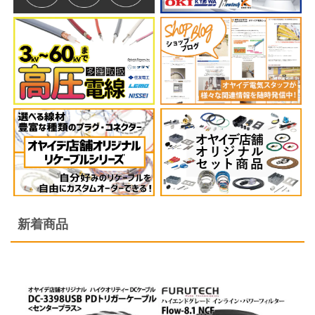
キャブタイヤ・丸形・平行形ケーブル
シート・紐
ホットボンド・グルーガン
店舗オリジナル配線材
映像ケーブル
アクセサリー
DJ用ケーブル
壁コンセント/コンセントプレート
インターコネクトケーブル（RCA）
シールド・ロボットケーブル
スイッチ・電気設備
ヒートガン･シュリンク関連
自作セット商品
グランドボックス（仮想アース装置）
オヤイデ店舗限定オリジナルリケーブル
DTM・レコーディング向け
スピーカーケーブル
インターコネクトケーブル（XLR）
高周波同軸ケーブル・コネクター
EMC・ノイズ対策製品
テスター・その他工具
楽器用ケーブル・その他商品
アナログ･レコードアクセサリー
SONG'S-AUDIO
インターコネクトケーブル(RCA)
スピーカーケーブル切り売り
インターコネクトケーブル（1/4インチフォーン）
消防・通信計装・電話・USB・ネットワークLAN
プラスチックボビン
インシュレーター・スパイク・スタビライザー
インターコネクトケーブル(XLR)
インターコネクトケーブル（RCA）
切り売りケーブル
新着商品
屋内配線・電力ケーブル
ケミカル製品
シート・テープ
インターコネクトケーブル（1/4インチフォーン）
インターコネクトケーブル（XLR）
各種コネクター
カールコード
電設資材 特価処分品
各種コネクター類
デジタル＆クロックケーブル
インターコネクトケーブル切り売り
ケーブルアクセサリー