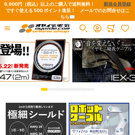
9,900円（税込）以上のご購入で送料無料！　　
新規会員登録
ですぐ使える 500 ポイント進呈！　
メールでのお問合せはこ
ちら✉
産業電線
電設資材
工具
オヤイデ電気 直営店限定
アウトレット/特別商品
オーディオ / 映像
イヤホン/ヘッドホン
楽器 / レコーディング / DJ
OYAIDE 製品
NEO BY OYAIDE
Minicart
すべての商品
すべての商品
すべての商品
すべての商品
すべての商品
すべての商品
すべての商品
すべての商品
すべての商品
すべての商品
極細リード線・小型ボビン巻き
端子類
圧着工具
オヤイデ店舗限定リケーブル
CD / DVD / 書籍
電源ケーブル・タップ・関連パーツ
ヘッドホン・イヤホンリケーブル
電源タップ
電源ケーブル
電源・DCケーブル
電気・電子用 単芯電線
チューブ・スリーブ
ワイヤーストリッパー
店舗オリジナル電源タップ
B級品・特価品
インターコネクトケーブル
自作用各種プラグ・コネクター
電源・DCケーブル
電源ケーブル切り売り
楽器向けケーブル
UL/CSA規格電線
テープ
ハサミ・ニッパー
店舗オリジナル電源ケーブル
マグネットワイヤー余剰品
スピーカーケーブル
自作用切り売りケーブル・チューブ
電源ケーブル切り売り
電源タップ（シャーシ、電源用アクセサリー）
DJ用ケーブル
高圧電線
ケーブルアクセサリー・結束材
はんだ・はんだこて関連
店舗オリジナルプラグ・コネクター
ETFE余剰品
デジタルケーブル
接続ケーブル
楽器用ケーブル
電源プラグ&IECコネクター
DTM・レコーディング向け