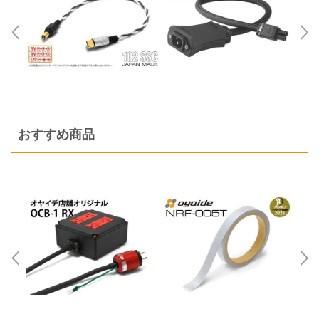
リボン・ツイスト・フラットケーブル
各種配線材
各種コネクター
デジタルケーブル
平編銅線
各種チューブ
切り売りケーブル
デジタルケーブル切り売り
マグネットワイヤー
クリーナー・メンテナンス
はんだ
アナログフォノケーブル
おすすめ商品
プラグ付きケーブル
はんだ・工具
アナログアクセサリー
その他特殊電線
オーディオ機器配線
産業電線 特価処分品
ヘッドホン・イヤホンリケーブル
ヘッドホン・イヤホンリケーブル切り売り