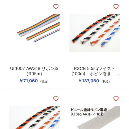
ほしいものリストに追加
ほしいも
UL1007 AWG18 リボン線
RSCB 5.5sqツイスト
（305m）
(100m) ボビン巻き Z
撚り(左撚り)
￥71,060
￥137,060
（税込）
（税込）
ほしいものリストに追加
ほしいも