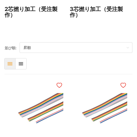
2芯撚り加工（受注製
3芯撚り加工（受注製
作）
作）
TOP
並び順:
表
リスト
ほしいものリストに追加
ほしいも