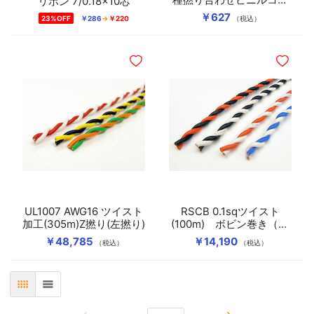
リボン 7/0.18×10芯
ド
￥627
23%OFF
￥286
￥220
（税込）
ほしいものリストに追加
ほしいも
UL1007 AWG16 ツイスト
RSCB 0.1sqツイスト
加工(305m)Z撚り(左撚り)
(100m) ボビン巻き（P-
3）Z撚り(左撚り)
￥48,785
￥14,190
（税込）
（税込）
表
リスト