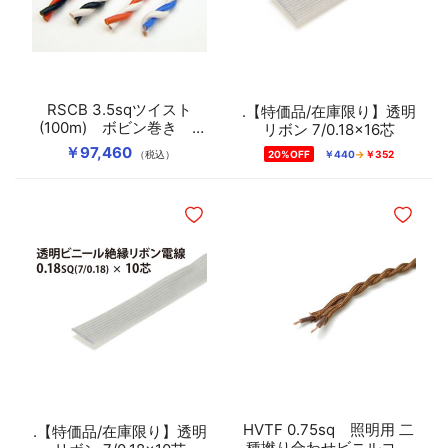
RSCB 3.5sqツイスト
.【特価品/在庫限り】透明
(100m) ボビン巻き Z
リボン 7/0.18×16芯
撚り(左撚り)
￥97,460
（税込）
20%OFF
￥440
￥352
ほしいものリストに追加
ほしいも
HVTF 0.75sq 照明用 二
.【特価品/在庫限り】透明
種撚り合わせビニルコー