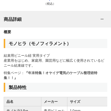
（税込）
商品詳細
概要
モノヒラ（モノフィラメント）
結束用ビニール紐 実用タイプ
産業用をはじめ、家庭用、園芸用などに幅広く使用されているビ
ニール結束線です。
特集ページ：
『年末特集！オヤイデ電気のケーブル整理術特
集！！』
製品特性
品名
メーカー
サイズ
モノヒラ1.0φ
青戸ビニール
1.0mm