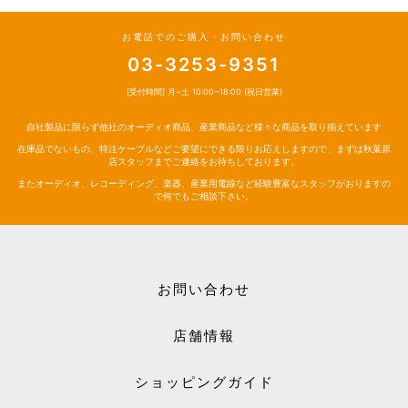
お電話でのご購入・お問い合わせ
03-3253-9351
[受付時間] 月~土 10:00~18:00 (祝日営業)
自社製品に限らず他社のオーディオ商品、産業商品など様々な商品を取り揃えています
在庫品でないもの、特注ケーブルなどご要望にできる限りお応えしますので、まずは秋葉原
店スタッフまでご連絡をお待ちしております。
またオーディオ、レコーディング、楽器、産業用電線など経験豊富なスタッフがおりますの
で何でもご相談下さい。
お問い合わせ
店舗情報
ショッピングガイド