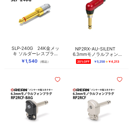
SLP-240G 24K金メッ
NP2RX-AU-SILENT
キ ソルダーレスプラグ
6.3mmモノラルフォンサ
（6.3mmモノラル）
イレントプラグ（L型/金
￥1,540
（税込）
20%OFF
￥5,258
￥4,213
メッキ）
ほしいものリストに追加
ほしいも