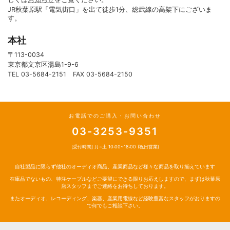
JR秋葉原駅「電気街口」を出て徒歩1分、総武線の高架下にございま
す。
本社
〒113-0034
東京都文京区湯島1-9-6
TEL 03-5684-2151 FAX 03-5684-2150
お電話でのご購入・お問い合わせ
03-3253-9351
[受付時間] 月~土 10:00~18:00 (祝日営業)
自社製品に限らず他社のオーディオ商品、産業商品など様々な商品を取り揃えています
在庫品でないもの、特注ケーブルなどご要望にできる限りお応えしますので、まずは秋葉原
店スタッフまでご連絡をお待ちしております。
またオーディオ、レコーディング、楽器、産業用電線など経験豊富なスタッフがおりますの
で何でもご相談下さい。