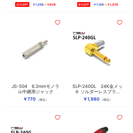
ッケルメッキ）
21%OFF
￥1,056
￥836
9%OFF
￥1,188
￥1,078
ほしいものリストに追加
ほしいも
JS-504 6.3mmモノラ
SLP-240GL 24K金メッ
ル中継用ジャック
キ ソルダーレスプラグ
（L型6.3mmモノラル）
￥770
￥1,980
（税込）
（税込）
ほしいものリストに追加
ほしいも