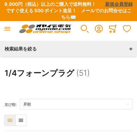
9,900円（税込）以上のご購入で送料無料！　　
新規会員登録
ですぐ使える 500 ポイント進呈！　
メールでのお問合せはこ
ちら✉
Minicart
検索結果を絞る
1/4フォーンプラグ
(51)
TOP
並び順:
表
リスト