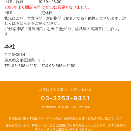
土曜・祝日 10:30～18:00
2026年より開店時間は10:30に変更となりました。
日曜 定休日
状況により、営業時間、対応期間は変更となる可能性がございます。詳
しくは
お知らせ
をご覧ください。
JR秋葉原駅「電気街口」を出て徒歩1分、総武線の高架下にございま
す。
本社
〒113-0034
東京都文京区湯島1-9-6
TEL 03-5684-2151 FAX 03-5684-2150
お電話でのご購入・お問い合わせ
03-3253-9351
[受付時間] 月~土 10:00~18:00 (祝日営業)
自社製品に限らず他社のオーディオ商品、産業商品など様々な商品を取り揃えています
在庫品でないもの、特注ケーブルなどご要望にできる限りお応えしますので、まずは秋葉原
店スタッフまでご連絡をお待ちしております。