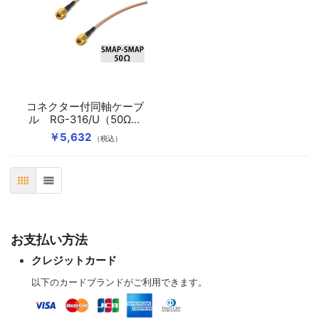
コネクター付同軸ケーブ
ル RG-316/U（50Ω）
SMAP-SMAP 1.0m
￥5,632
（税込）
表
リスト
お支払い方法
クレジットカード
以下のカードブランドがご利用できます。