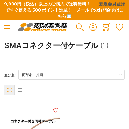
9,900円（税込）以上のご購入で送料無料！　　
新規会員登録
ですぐ使える 500 ポイント進呈！　
メールでのお問合せはこ
ちら✉
Minicart
SMAコネクター付ケーブル
(1)
TOP
並び順:
表
リスト
ほしいものリストに追加