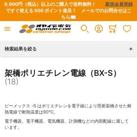
9,900円（税込）以上のご購入で送料無料！　　
新規会員登録
ですぐ使える 500 ポイント進呈！　
メールでのお問合せはこ
ちら✉
FEPフッ素樹脂電線
Minicart
すべての商品
検索結果を絞る
銀メッキ銅導体（SA）
架橋ポリエチレン電線（BX-S）
(18)
スズメッキ銅導体（TA）
ビーメックス -S はポリエチレンを電子線により照射架橋させた耐
熱電線で耐熱温度は90℃。
電子機器、電子機器、電気機器、計測機などの内部配線に適して
います。