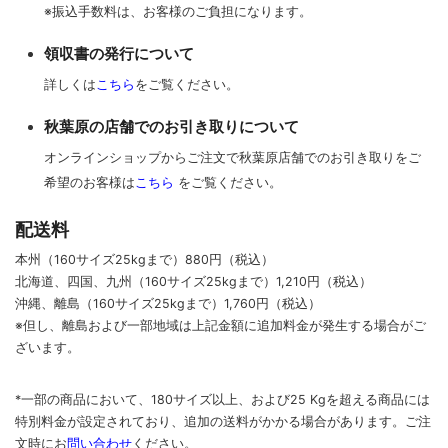
※振込手数料は、お客様のご負担になります。
領収書の発行について
詳しくは
こちら
をご覧ください。
秋葉原の店舗でのお引き取りについて
オンラインショップからご注文で秋葉原店舗でのお引き取りをご
希望のお客様は
こちら
をご覧ください。
配送料
本州（160サイズ25kgまで）880円（税込）
北海道、四国、九州
（160サイズ25kgまで）
1,210円（税込）
沖縄、離島
（160サイズ25kgまで）
1,760円（税込）
※但し、離島および一部地域は上記金額に追加料金が発生する場合がご
ざいます。
*一部の商品において、180サイズ以上、および25 Kgを超える商品には
特別料金が設定されており、追加の送料がかかる場合があります。
ご
注
文時に
お
問い合わせ
ください
。