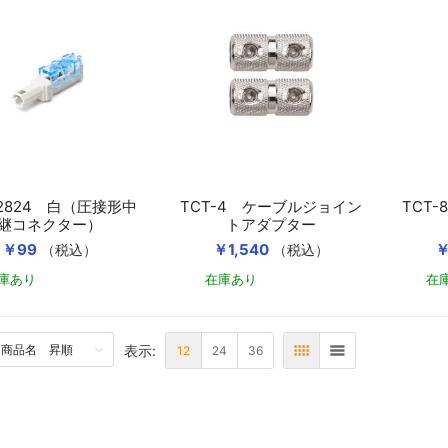
2824 白（圧接形中
TCT-4 ケーブルジョイン
TCT
継コネクター）
トアダプター
￥99
￥1,540
￥
（税込）
（税込）
庫あり
在庫あり
在
カートに入れる
カートに入れる
表示:
TTOM
12
24
36
表
リスト