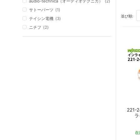
audio-technica（オーディオテクニカ）
2
サトーパーツ
1
TO
並び順:
テイシン電機
3
ニチフ
2
221
ラ
在