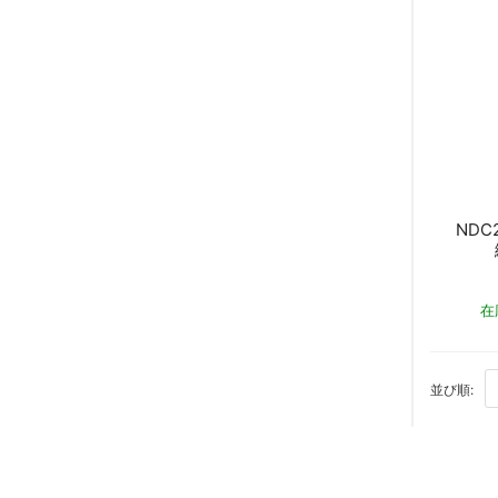
NDC
在
BO
並び順: