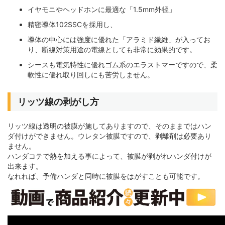
イヤモニやヘッドホンに最適な「1.5mm外径」
精密導体102SSCを採用し、
導体の中心には強度に優れた「アラミド繊維」が入ってお
り、断線対策用途の電線としても非常に効果的です。
シースも電気特性に優れゴム系のエラストマーですので、柔
軟性に優れ取り回しにも苦労しません。
リッツ線の剥がし方
リッツ線は透明の被膜が施してありますので、そのままではハン
ダ付けができません。ウレタン被膜ですので、剥離剤は必要あり
ません。
ハンダコテで熱を加える事によって、被膜が剥がれハンダ付けが
出来ます。
なれれば、予備ハンダと同時に被膜をはがすことも可能です。