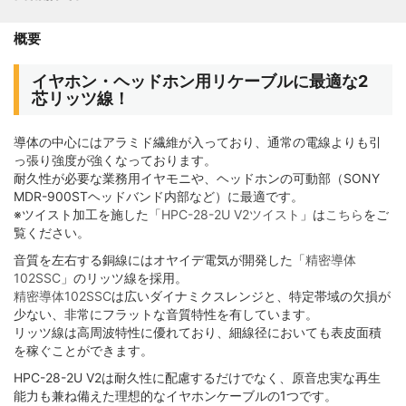
概要
イヤホン・ヘッドホン用リケーブルに最適な2
芯リッツ線！
導体の中心にはアラミド繊維が入っており、通常の電線よりも引
っ張り強度が強くなっております。
耐久性が必要な業務用イヤモニや、ヘッドホンの可動部（SONY
MDR-900STヘッドバンド内部など）に最適です。
※ツイスト加工を施した「
HPC-28-2U V2ツイスト
」は
こちら
をご
覧ください。
音質を左右する銅線にはオヤイデ電気が開発した「
精密導体
102SSC
」のリッツ線を採用。
精密導体102SSC
は広いダイナミクスレンジと、特定帯域の欠損が
少ない、非常にフラットな音質特性を有しています。
リッツ線は高周波特性に優れており、細線径においても表皮面積
を稼ぐことができます。
HPC-28-2U V2は耐久性に配慮するだけでなく、原音忠実な再生
能力も兼ね備えた理想的なイヤホンケーブルの1つです。