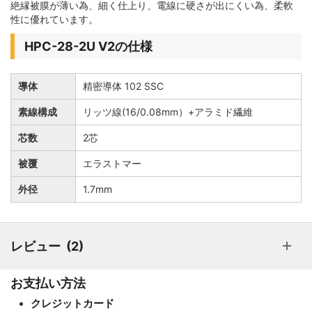
絶縁被膜が薄い為、細く仕上り、電線に硬さが出にくい為、柔軟
性に優れています。
HPC-28-2U V2の仕様
導体
精密導体 102 SSC
素線構成
リッツ線(16/0.08mm）+アラミド繊維
芯数
2芯
被覆
エラストマー
外径
1.7mm
レビュー
2
お支払い方法
クレジットカード