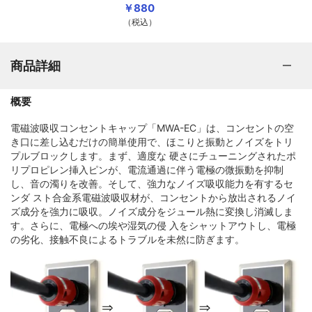
￥880
（税込）
商品詳細
概要
電磁波吸収コンセントキャップ「MWA-EC」は、コンセントの空
き口に差し込むだけの簡単使用で、ほこりと振動とノイズをトリ
プルブロックします。まず、適度な 硬さにチューニングされたポ
リプロピレン挿入ピンが、電流通過に伴う電極の微振動を抑制
し、音の濁りを改善。そして、強力なノイズ吸収能力を有するセ
ンダ スト合金系電磁波吸収材が、コンセントから放出されるノイ
ズ成分を強力に吸収。ノイズ成分をジュール熱に変換し消滅しま
す。さらに、電極への埃や湿気の侵 入をシャットアウトし、電極
の劣化、接触不良によるトラブルを未然に防ぎます。