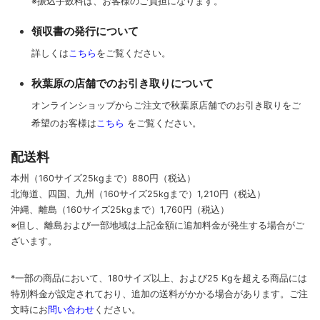
※振込手数料は、お客様のご負担になります。
領収書の発行について
詳しくは
こちら
をご覧ください。
秋葉原の店舗でのお引き取りについて
オンラインショップからご注文で秋葉原店舗でのお引き取りをご
希望のお客様は
こちら
をご覧ください。
配送料
本州（160サイズ25kgまで）880円（税込）
北海道、四国、九州
（160サイズ25kgまで）
1,210円（税込）
沖縄、離島
（160サイズ25kgまで）
1,760円（税込）
※但し、離島および一部地域は上記金額に追加料金が発生する場合がご
ざいます。
*一部の商品において、180サイズ以上、および25 Kgを超える商品には
特別料金が設定されており、追加の送料がかかる場合があります。
ご
注
文時に
お
問い合わせ
ください
。