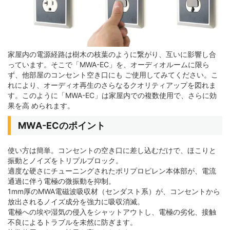
家屋内の電源経路は樹木の枝葉のように繋がり、互いに影響し合
っています。そこで「MWA-EC」を、オーディオルームに限ら
ず、他部屋のコンセント空き口にも ご使用してみてください。こ
れにより、オーディオ再生のさらなるクオリティアップを図れま
す。このように「MWA-EC」は家屋内での複数使用で、さらに効
果を高 められます。
MWA-ECのポイント
使い方は簡単。コンセントの空き口に差し込むだけで、ほこりと
振動とノイズをトリプルブロック。
適度な硬さにチューニングされたポリプロピレン本体部が、電流
通過に伴う電極の微振動を抑制。
1mm厚のMWA電磁波吸収材（センダスト系）が、コンセントから
放出されるノイズ成分を強力に吸収消滅。
電極への埃や湿気の侵入をシャットアウトし、電極の劣化、接触
不良によるトラブルを未然に防ぎます。