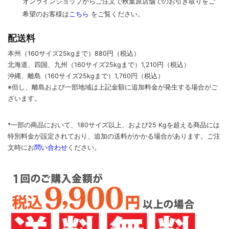
オンラインショップからご注文で秋葉原店舗でのお引き取りをご
その他アクセサリー
希望のお客様は
こちら
をご覧ください。
配送料
本州（160サイズ25kgまで）880円（税込）
北海道、四国、九州
（160サイズ25kgまで）
1,210円（税込）
沖縄、離島
（160サイズ25kgまで）
1,760円（税込）
※但し、離島および一部地域は上記金額に追加料金が発生する場合がご
ざいます。
*一部の商品において、180サイズ以上、および25 Kgを超える商品には
特別料金が設定されており、追加の送料がかかる場合があります。
ご
注
文時に
お
問い合わせ
ください
。