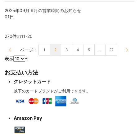
リボン・ツイスト・フラットケーブル
各種配線材
各種コネクター
デジタルケーブル
2025年09月
9月の営業時間のお知らせ
01日
平編銅線
各種チューブ
切り売りケーブル
デジタルケーブル切り売り
270
件の
11
-
20
マグネットワイヤー
クリーナー・メンテナンス
はんだ
アナログフォノケーブル
ページ :
1
2
3
4
5
...
27
ページを読んでいます
表示
件
プラグ付きケーブル
はんだ・工具
アナログアクセサリー
お支払い方法
クレジットカード
その他特殊電線
オーディオ機器配線
以下のカードブランドがご利用できます。
産業電線 特価処分品
ヘッドホン・イヤホンリケーブル
Amazon Pay
ヘッドホン・イヤホンリケーブル切り売り