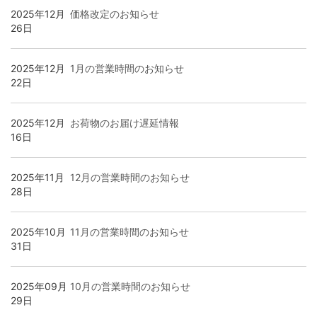
2025年12月
価格改定のお知らせ
26日
キャブタイヤ・丸形・平行形ケーブル
シート・紐
ホットボンド・グルーガン
店舗オリジナル配線材
映像ケーブル
アクセサリー
DJ用ケーブル
壁コンセント/コンセントプレート
インターコネクトケーブル（RCA）
2025年12月
1月の営業時間のお知らせ
22日
シールド・ロボットケーブル
スイッチ・電気設備
ヒートガン･シュリンク関連
自作セット商品
グランドボックス（仮想アース装置）
オヤイデ店舗限定オリジナルリケーブル
DTM・レコーディング向け
スピーカーケーブル
インターコネクトケーブル（XLR）
2025年12月
お荷物のお届け遅延情報
高周波同軸ケーブル・コネクター
EMC・ノイズ対策製品
テスター・その他工具
楽器用ケーブル・その他商品
アナログ･レコードアクセサリー
SONG'S-AUDIO
インターコネクトケーブル(RCA)
スピーカーケーブル切り売り
インターコネクトケーブル（1/4インチフォーン）
16日
2025年11月
12月の営業時間のお知らせ
消防・通信計装・電話・USB・ネットワークLAN
プラスチックボビン
インシュレーター・スパイク・スタビライザー
インターコネクトケーブル(XLR)
インターコネクトケーブル（RCA）
切り売りケーブル
28日
屋内配線・電力ケーブル
ケミカル製品
シート・テープ
インターコネクトケーブル（1/4インチフォーン）
インターコネクトケーブル（XLR）
各種コネクター
2025年10月
11月の営業時間のお知らせ
31日
カールコード
電設資材 特価処分品
各種コネクター類
デジタル＆クロックケーブル
インターコネクトケーブル切り売り
ケーブルアクセサリー
2025年09月
10月の営業時間のお知らせ
29日