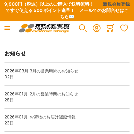
9,900円（税込）以上のご購入で送料無料！　　
新規会員登録
ですぐ使える 500 ポイント進呈！　
メールでのお問合せはこ
ちら✉
産業電線
電設資材
工具
オヤイデ電気 直営店限定
アウトレット/特別商品
オーディオ / 映像
イヤホン/ヘッドホン
楽器 / レコーディング / DJ
OYAIDE 製品
NEO BY OYAIDE
Minicart
すべての商品
すべての商品
すべての商品
すべての商品
すべての商品
すべての商品
すべての商品
すべての商品
すべての商品
すべての商品
お知らせ
極細リード線・小型ボビン巻き
端子類
圧着工具
オヤイデ店舗限定リケーブル
CD / DVD / 書籍
電源ケーブル・タップ・関連パーツ
ヘッドホン・イヤホンリケーブル
電源タップ
電源ケーブル
電源・DCケーブル
2026年03月
3月の営業時間のお知らせ
02日
電気・電子用 単芯電線
チューブ・スリーブ
ワイヤーストリッパー
店舗オリジナル電源タップ
B級品・特価品
インターコネクトケーブル
自作用各種プラグ・コネクター
電源・DCケーブル
電源ケーブル切り売り
楽器向けケーブル
2026年01月
2月の営業時間のお知らせ
28日
UL/CSA規格電線
テープ
ハサミ・ニッパー
店舗オリジナル電源ケーブル
マグネットワイヤー余剰品
スピーカーケーブル
自作用切り売りケーブル・チューブ
電源ケーブル切り売り
電源タップ（シャーシ、電源用アクセサリー）
DJ用ケーブル
2026年01月
お荷物のお届け遅延情報
23日
高圧電線
ケーブルアクセサリー・結束材
はんだ・はんだこて関連
店舗オリジナルプラグ・コネクター
ETFE余剰品
デジタルケーブル
接続ケーブル
楽器用ケーブル
電源プラグ&IECコネクター
DTM・レコーディング向け