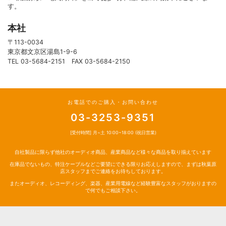
す。
本社
〒113-0034
東京都文京区湯島1-9-6
TEL 03-5684-2151 FAX 03-5684-2150
お電話でのご購入・お問い合わせ
03-3253-9351
[受付時間] 月~土 10:00~18:00 (祝日営業)
自社製品に限らず他社のオーディオ商品、産業商品など様々な商品を取り揃えています
在庫品でないもの、特注ケーブルなどご要望にできる限りお応えしますので、まずは秋葉原
店スタッフまでご連絡をお待ちしております。
またオーディオ、レコーディング、楽器、産業用電線など経験豊富なスタッフがおりますの
で何でもご相談下さい。