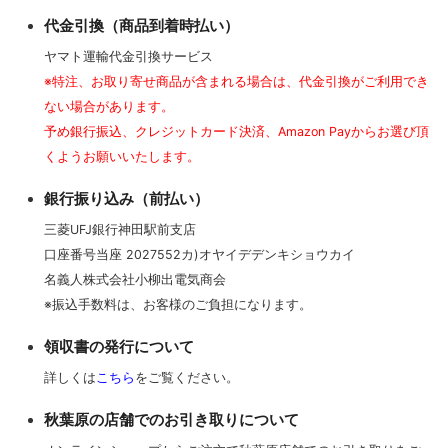
代金引換（商品到着時払い）
ポータブルオーディオ用プラグ
ヤマト運輸代金引換サービス
※特注、お取り寄せ商品が含まれる場合は、代金引換がご利用でき
ない場合があります。
オーディオ用プラグ（RCA/XLR/BNC/F）
予め銀行振込、クレジットカード決済、Amazon Payからお選び頂
くようお願いいたします。
スピーカー用プラグ（バナナ/Yラグ/ファストン)
銀行振り込み（前払い）
三菱UFJ銀行神田駅前支店
口座番号当座 2027552カ)オヤイデデンキショウカイ
インシュレータースパイク
名義人株式会社小柳出電気商会
※振込手数料は、お客様のご負担になります。
ノイズキャンセリング電磁波吸収材
領収書の発行について
詳しくは
こちら
をご覧ください。
はんだ関連
秋葉原の店舗でのお引き取りについて