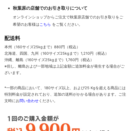
秋葉原の店舗でのお引き取りについて
ポータブルオーディオ用プラグ
オンラインショップからご注文で秋葉原店舗でのお引き取りをご
希望のお客様は
こちら
をご覧ください。
オーディオ用プラグ（RCA/XLR/BNC/F）
配送料
本州（160サイズ25kgまで）880円（税込）
北海道、四国、九州
（160サイズ25kgまで）
1,210円（税込）
スピーカー用プラグ（バナナ/Yラグ/ファストン)
沖縄、離島
（160サイズ25kgまで）
1,760円（税込）
※但し、離島および一部地域は上記金額に追加料金が発生する場合がご
ざいます。
インシュレータースパイク
*一部の商品において、180サイズ以上、および25 Kgを超える商品には
特別料金が設定されており、追加の送料がかかる場合があります。
ご
注
ノイズキャンセリング電磁波吸収材
文時に
お
問い合わせ
ください
。
はんだ関連