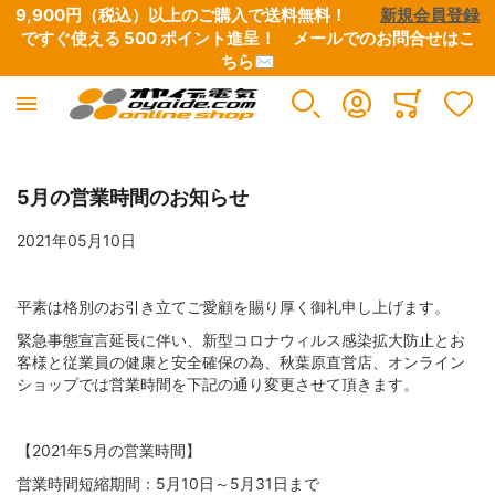
9,900円（税込）以上のご購入で送料無料！　　
新規会員登録
ですぐ使える 500 ポイント進呈！　
メールでのお問合せはこ
ちら✉
産業電線
電設資材
工具
オヤイデ電気 直営店限定
アウトレット/特別商品
オーディオ / 映像
イヤホン/ヘッドホン
楽器 / レコーディング / DJ
OYAIDE 製品
NEO BY OYAIDE
Minicart
すべての商品
すべての商品
すべての商品
すべての商品
すべての商品
すべての商品
すべての商品
すべての商品
すべての商品
すべての商品
5月の営業時間のお知らせ
2021年05月10日
極細リード線・小型ボビン巻き
端子類
圧着工具
オヤイデ店舗限定リケーブル
CD / DVD / 書籍
電源ケーブル・タップ・関連パーツ
ヘッドホン・イヤホンリケーブル
電源タップ
電源ケーブル
電源・DCケーブル
平素は格別のお引き立てご愛顧を賜り厚く御礼申し上げます。
電気・電子用 単芯電線
チューブ・スリーブ
ワイヤーストリッパー
店舗オリジナル電源タップ
B級品・特価品
インターコネクトケーブル
自作用各種プラグ・コネクター
電源・DCケーブル
電源ケーブル切り売り
楽器向けケーブル
緊急事態宣言延長に伴い、新型コロナウィルス感染拡大防止とお
客様と従業員の健康と安全確保の為、秋葉原直営店、オンライン
ショップでは営業時間を下記の通り変更させて頂きます。
UL/CSA規格電線
テープ
ハサミ・ニッパー
店舗オリジナル電源ケーブル
マグネットワイヤー余剰品
スピーカーケーブル
自作用切り売りケーブル・チューブ
電源ケーブル切り売り
電源タップ（シャーシ、電源用アクセサリー）
DJ用ケーブル
【2021年5月の営業時間】
高圧電線
ケーブルアクセサリー・結束材
はんだ・はんだこて関連
店舗オリジナルプラグ・コネクター
ETFE余剰品
デジタルケーブル
接続ケーブル
楽器用ケーブル
電源プラグ&IECコネクター
DTM・レコーディング向け
営業時間短縮期間：5月10日～5月31日まで