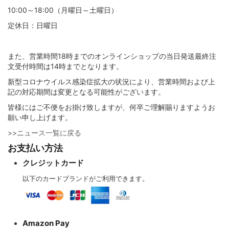
10:00～18:00（月曜日～土曜日）
定休日：日曜日
キャブタイヤ・丸形・平行形ケーブル
シート・紐
ホットボンド・グルーガン
店舗オリジナル配線材
映像ケーブル
アクセサリー
DJ用ケーブル
壁コンセント/コンセントプレート
インターコネクトケーブル（RCA）
また、営業時間18時までのオンラインショップの当日発送最終注
シールド・ロボットケーブル
スイッチ・電気設備
ヒートガン･シュリンク関連
自作セット商品
グランドボックス（仮想アース装置）
オヤイデ店舗限定オリジナルリケーブル
DTM・レコーディング向け
スピーカーケーブル
インターコネクトケーブル（XLR）
文受付時間は14時までとなります。
新型コロナウイルス感染症拡大の状況により、営業時間および上
記の対応期間は変更となる可能性がございます。
高周波同軸ケーブル・コネクター
EMC・ノイズ対策製品
テスター・その他工具
楽器用ケーブル・その他商品
アナログ･レコードアクセサリー
SONG'S-AUDIO
インターコネクトケーブル(RCA)
スピーカーケーブル切り売り
インターコネクトケーブル（1/4インチフォーン）
皆様にはご不便をお掛け致しますが、何卒ご理解賜りますようお
願い申し上げます。
消防・通信計装・電話・USB・ネットワークLAN
プラスチックボビン
インシュレーター・スパイク・スタビライザー
インターコネクトケーブル(XLR)
インターコネクトケーブル（RCA）
切り売りケーブル
>>ニュース一覧に戻る
お支払い方法
クレジットカード
屋内配線・電力ケーブル
ケミカル製品
シート・テープ
インターコネクトケーブル（1/4インチフォーン）
インターコネクトケーブル（XLR）
各種コネクター
以下のカードブランドがご利用できます。
カールコード
電設資材 特価処分品
各種コネクター類
デジタル＆クロックケーブル
インターコネクトケーブル切り売り
ケーブルアクセサリー
Amazon Pay