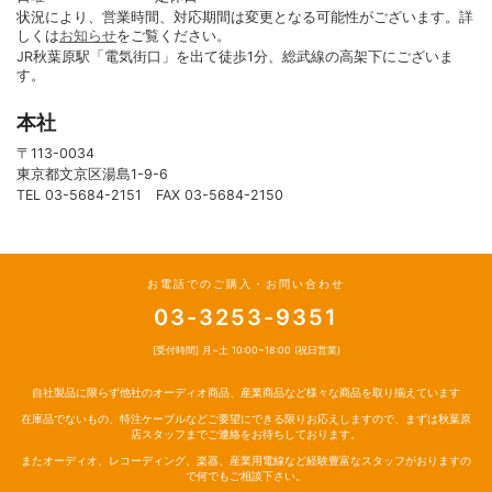
状況により、営業時間、対応期間は変更となる可能性がございます。詳
しくは
お知らせ
をご覧ください。
JR秋葉原駅「電気街口」を出て徒歩1分、総武線の高架下にございま
す。
本社
〒113-0034
東京都文京区湯島1-9-6
TEL 03-5684-2151 FAX 03-5684-2150
お電話でのご購入・お問い合わせ
03-3253-9351
[受付時間] 月~土 10:00~18:00 (祝日営業)
自社製品に限らず他社のオーディオ商品、産業商品など様々な商品を取り揃えています
在庫品でないもの、特注ケーブルなどご要望にできる限りお応えしますので、まずは秋葉原
店スタッフまでご連絡をお待ちしております。
またオーディオ、レコーディング、楽器、産業用電線など経験豊富なスタッフがおりますの
で何でもご相談下さい。