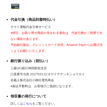
リボン・ツイスト・フラットケーブル
各種配線材
各種コネクター
デジタルケーブル
代金引換（商品到着時払い）
平編銅線
各種チューブ
切り売りケーブル
デジタルケーブル切り売り
ヤマト運輸代金引換サービス
※特注、お取り寄せ商品が含まれる場合は、代金引換がご利用でき
マグネットワイヤー
クリーナー・メンテナンス
はんだ
アナログフォノケーブル
ない場合があります。
予め銀行振込、クレジットカード決済、Amazon Payからお選び頂
くようお願いいたします。
プラグ付きケーブル
はんだ・工具
アナログアクセサリー
銀行振り込み（前払い）
三菱UFJ銀行神田駅前支店
その他特殊電線
オーディオ機器配線
口座番号当座 2027552カ)オヤイデデンキショウカイ
名義人株式会社小柳出電気商会
産業電線 特価処分品
ヘッドホン・イヤホンリケーブル
※振込手数料は、お客様のご負担になります。
領収書の発行について
ヘッドホン・イヤホンリケーブル切り売り
詳しくは
こちら
をご覧ください。