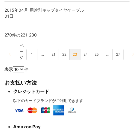
リボン・ツイスト・フラットケーブル
各種配線材
各種コネクター
デジタルケーブル
2015年04月
用途別キャブタイヤケーブル
01日
平編銅線
各種チューブ
切り売りケーブル
デジタルケーブル切り売り
270
件の
221
-
230
ペ
マグネットワイヤー
クリーナー・メンテナンス
はんだ
アナログフォノケーブル
ー
1
...
21
22
23
24
25
...
27
ページを読んでいます
ジ
:
プラグ付きケーブル
はんだ・工具
アナログアクセサリー
表示
件
お支払い方法
その他特殊電線
オーディオ機器配線
クレジットカード
以下のカードブランドがご利用できます。
産業電線 特価処分品
ヘッドホン・イヤホンリケーブル
Amazon Pay
ヘッドホン・イヤホンリケーブル切り売り