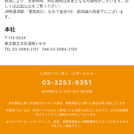
状況により、営業時間、対応期間は変更となる可能性がございます。詳
しくは
お知らせ
をご覧ください。
JR秋葉原駅「電気街口」を出て徒歩1分、総武線の高架下にございま
す。
本社
〒113-0034
東京都文京区湯島1-9-6
TEL 03-5684-2151 FAX 03-5684-2150
お電話でのご購入・お問い合わせ
03-3253-9351
[受付時間] 月~土 10:00~18:00 (祝日営業)
自社製品に限らず他社のオーディオ商品、産業商品など様々な商品を取り揃えています
在庫品でないもの、特注ケーブルなどご要望にできる限りお応えしますので、まずは秋葉原
店スタッフまでご連絡をお待ちしております。
またオーディオ、レコーディング、楽器、産業用電線など経験豊富なスタッフがおりますの
で何でもご相談下さい。