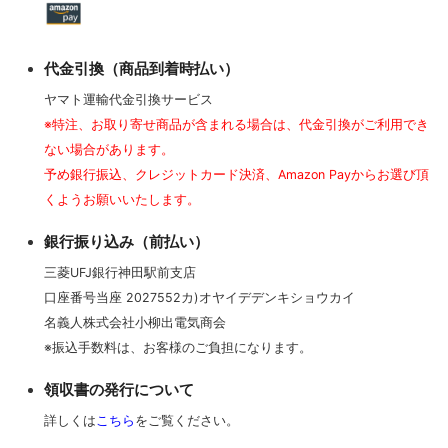
ポータブルオーディオ用プラグ
代金引換（商品到着時払い）
ヤマト運輸代金引換サービス
オーディオ用プラグ（RCA/XLR/BNC/F）
※特注、お取り寄せ商品が含まれる場合は、代金引換がご利用でき
ない場合があります。
予め銀行振込、クレジットカード決済、Amazon Payからお選び頂
スピーカー用プラグ（バナナ/Yラグ/ファストン)
くようお願いいたします。
銀行振り込み（前払い）
インシュレータースパイク
三菱UFJ銀行神田駅前支店
口座番号当座 2027552カ)オヤイデデンキショウカイ
名義人株式会社小柳出電気商会
ノイズキャンセリング電磁波吸収材
※振込手数料は、お客様のご負担になります。
領収書の発行について
はんだ関連
詳しくは
こちら
をご覧ください。