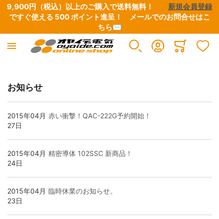
9,900円（税込）以上のご購入で送料無料！　　
新規会員登録
ですぐ使える 500 ポイント進呈！　
メールでのお問合せはこ
ちら✉
産業電線
電設資材
工具
オヤイデ電気 直営店限定
アウトレット/特別商品
オーディオ / 映像
イヤホン/ヘッドホン
楽器 / レコーディング / DJ
OYAIDE 製品
NEO BY OYAIDE
Minicart
すべての商品
すべての商品
すべての商品
すべての商品
すべての商品
すべての商品
すべての商品
すべての商品
すべての商品
すべての商品
お知らせ
極細リード線・小型ボビン巻き
端子類
圧着工具
オヤイデ店舗限定リケーブル
CD / DVD / 書籍
電源ケーブル・タップ・関連パーツ
ヘッドホン・イヤホンリケーブル
電源タップ
電源ケーブル
電源・DCケーブル
2015年04月
赤い衝撃！QAC-222G予約開始！
27日
電気・電子用 単芯電線
チューブ・スリーブ
ワイヤーストリッパー
店舗オリジナル電源タップ
B級品・特価品
インターコネクトケーブル
自作用各種プラグ・コネクター
電源・DCケーブル
電源ケーブル切り売り
楽器向けケーブル
2015年04月
精密導体 102SSC 新商品！
24日
UL/CSA規格電線
テープ
ハサミ・ニッパー
店舗オリジナル電源ケーブル
マグネットワイヤー余剰品
スピーカーケーブル
自作用切り売りケーブル・チューブ
電源ケーブル切り売り
電源タップ（シャーシ、電源用アクセサリー）
DJ用ケーブル
2015年04月
臨時休業のお知らせ。
23日
高圧電線
ケーブルアクセサリー・結束材
はんだ・はんだこて関連
店舗オリジナルプラグ・コネクター
ETFE余剰品
デジタルケーブル
接続ケーブル
楽器用ケーブル
電源プラグ&IECコネクター
DTM・レコーディング向け