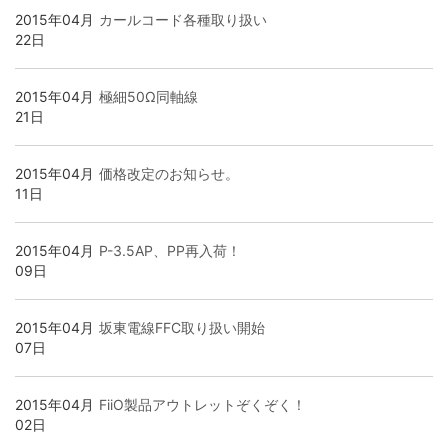
2015年04月
カールコード各種取り扱い
22日
キャブタイヤ・丸形・平行形ケーブル
シート・紐
ホットボンド・グルーガン
店舗オリジナル配線材
映像ケーブル
アクセサリー
DJ用ケーブル
壁コンセント/コンセントプレート
インターコネクトケーブル（RCA）
2015年04月
極細50Ω同軸線
21日
シールド・ロボットケーブル
スイッチ・電気設備
ヒートガン･シュリンク関連
自作セット商品
グランドボックス（仮想アース装置）
オヤイデ店舗限定オリジナルリケーブル
DTM・レコーディング向け
スピーカーケーブル
インターコネクトケーブル（XLR）
2015年04月
価格改定のお知らせ。
高周波同軸ケーブル・コネクター
EMC・ノイズ対策製品
テスター・その他工具
楽器用ケーブル・その他商品
アナログ･レコードアクセサリー
SONG'S-AUDIO
インターコネクトケーブル(RCA)
スピーカーケーブル切り売り
インターコネクトケーブル（1/4インチフォーン）
11日
2015年04月
P-3.5AP、PP再入荷！
消防・通信計装・電話・USB・ネットワークLAN
プラスチックボビン
インシュレーター・スパイク・スタビライザー
インターコネクトケーブル(XLR)
インターコネクトケーブル（RCA）
切り売りケーブル
09日
屋内配線・電力ケーブル
ケミカル製品
シート・テープ
インターコネクトケーブル（1/4インチフォーン）
インターコネクトケーブル（XLR）
各種コネクター
2015年04月
坂東電線FFC取り扱い開始
07日
カールコード
電設資材 特価処分品
各種コネクター類
デジタル＆クロックケーブル
インターコネクトケーブル切り売り
ケーブルアクセサリー
2015年04月
FiiO製品アウトレットぞくぞく！
02日