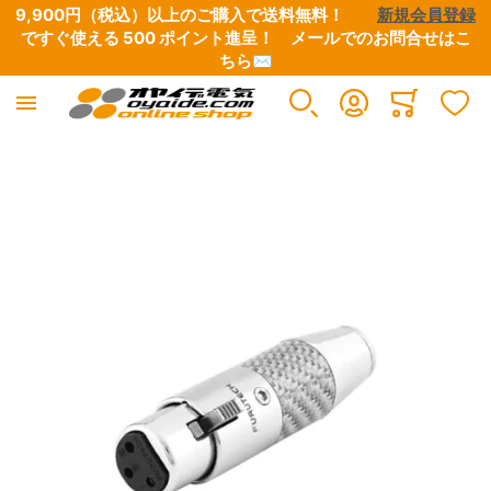
9,900円（税込）以上のご購入で送料無料！　　
新規会員登録
ですぐ使える 500 ポイント進呈！　
メールでのお問合せはこ
ちら✉
電源ケーブル・タップ・関連パーツ
インターコネクトケーブル
スピーカーケーブル
デジタルケーブル
映像ケーブル
グランドボックス（仮想アース装置）
アナログ･レコードアクセサリー
シート・テープ
各種コネクター類
各種配線材
各種チューブ
はんだ・工具
Minicart
すべての商品
すべての商品
すべての商品
すべての商品
すべての商品
すべての商品
すべての商品
すべての商品
すべての商品
すべての商品
すべての商品
すべての商品
イメージギャラリーの最後に移動する
電源ケーブル
RCAケーブル
コネクター付きケーブル
BNCケーブル
映像用ケーブル・同軸ケーブル
グランドボックス
フォノ5PINソケット・シェルチップ・シェルリード線
絶縁用テープ
電源プラグ・コネクター
純銀線
熱収縮チューブ
はんだ
電源タップ
XLRケーブル
切り売りケーブル
RCAケーブル
各種コネクター
アースケーブル
カートリッジ・ヘッドシェル
EMI用テープ・シート
RCAコネクター
単線
絶縁用チューブ
はんだこて・フラックス・半田関連工具
自作用ケーブル・BOX
インターコネクトケーブル切り売り
Yラグ・バナナプラグ・その他コネクター
XLRケーブル
HDMI
フォノケーブル
XLRコネクター
撚り線
外装用チューブ
工具類
電源プラグ・コネクター
Yケーブル・分岐ケーブル
LAN ケーブル
アクセサリー・クリーナー
BNCコネクター
シールド線
シールド用チューブ
ヒーティングガン・ホットボンド・シュリンク製品