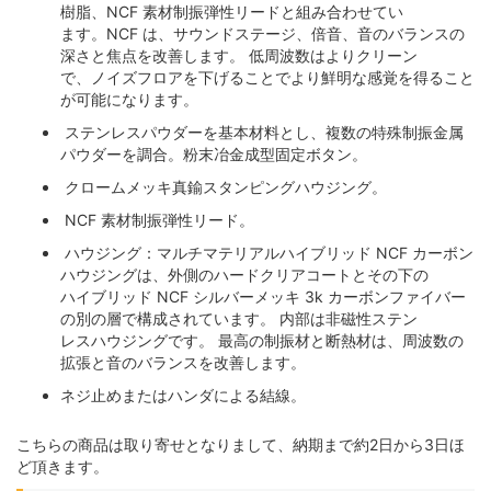
樹脂、NCF 素材制振弾性リードと組み合わせてい
ます。NCF は、サウンドステージ、倍音、音のバランスの
深さと焦点を改善します。 低周波数はよりクリーン
で、ノイズフロアを下げることでより鮮明な感覚を得ること
が可能になります。
ステンレスパウダーを基本材料とし、複数の特殊制振金属
パウダーを調合。粉末冶金成型固定ボタン。
クロームメッキ真鍮スタンピングハウジング。
NCF 素材制振弾性リード。
ハウジング：マルチマテリアルハイブリッド NCF カーボン
ハウジングは、外側のハードクリアコートとその下の
ハイブリッド NCF シルバーメッキ 3k カーボンファイバー
の別の層で構成されています。 内部は非磁性ステン
レスハウジングです。 最高の制振材と断熱材は、周波数の
拡張と音のバランスを改善します。
ネジ止めまたはハンダによる結線。
こちらの商品は取り寄せとなりまして、納期まで約2日から3日ほ
ど頂きます。