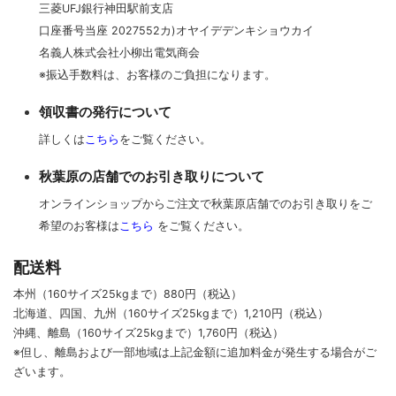
三菱UFJ銀行神田駅前支店
口座番号当座 2027552カ)オヤイデデンキショウカイ
名義人株式会社小柳出電気商会
※振込手数料は、お客様のご負担になります。
領収書の発行について
詳しくは
こちら
をご覧ください。
秋葉原の店舗でのお引き取りについて
オンラインショップからご注文で秋葉原店舗でのお引き取りをご
希望のお客様は
こちら
をご覧ください。
配送料
本州（160サイズ25kgまで）880円（税込）
北海道、四国、九州
（160サイズ25kgまで）
1,210円（税込）
沖縄、離島
（160サイズ25kgまで）
1,760円（税込）
※但し、離島および一部地域は上記金額に追加料金が発生する場合がご
ざいます。