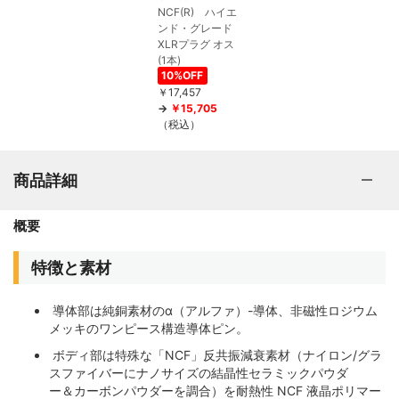
NCF(R) ハイエ
ンド・グレード
XLRプラグ オス
(1本)
10%OFF
￥17,457
￥15,705
（税込）
商品詳細
概要
特徴と素材
導体部は純銅素材のα（アルファ）-導体、非磁性ロジウム
メッキのワンピース構造導体ピン。
ボディ部は特殊な「NCF」反共振減衰素材（ナイロン/グラ
スファイバーにナノサイズの結晶性セラミックパウダ
ー＆カーボンパウダーを調合）を耐熱性 NCF 液晶ポリマー