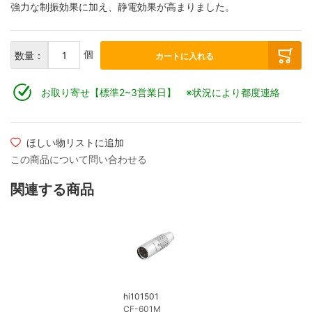
強力な制振効果に加え、静電効果が高まりました。
ケーブルグランド・固定クランプ
個
数量：
カートに入れる
お取り寄せ【標準2~3営業日】 ※状況により都度連絡
ほしい物リストに追加
この商品について問い合わせる
関連する商品
hi101501
CF-601M