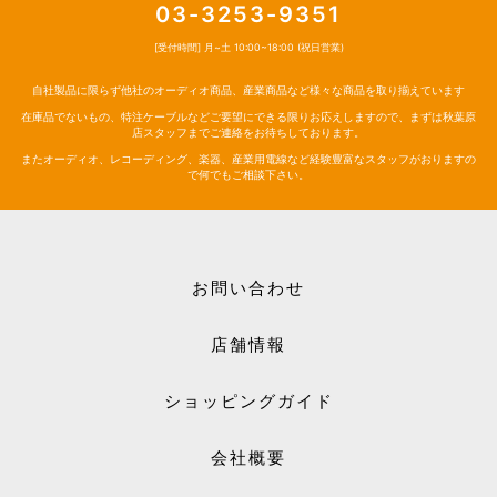
03-3253-9351
[受付時間] 月~土 10:00~18:00 (祝日営業)
自社製品に限らず他社のオーディオ商品、産業商品など様々な商品を取り揃えています
在庫品でないもの、特注ケーブルなどご要望にできる限りお応えしますので、まずは秋葉原
店スタッフまでご連絡をお待ちしております。
またオーディオ、レコーディング、楽器、産業用電線など経験豊富なスタッフがおりますの
で何でもご相談下さい。
お問い合わせ
店舗情報
ショッピングガイド
会社概要