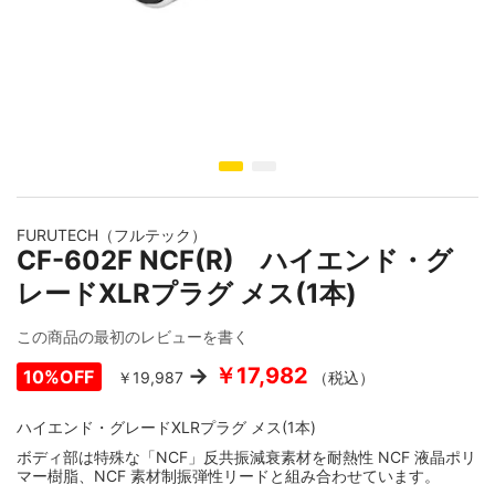
壁コンセント
USBケーブル
Yラグ・バナナプラグ
コンセントプレート・ベース
デジタルケーブル切り売り
6.3MMフォーンプラグ
イメージギャラリーの最初に移動する
機器取付用IECインレット
4.4MM・3.5MM・2.5MMコネクター
FURUTECH（フルテック）
CF-602F NCF(R) ハイエンド・グ
各種レセプタクル
レードXLRプラグ メス(1本)
この商品の最初のレビューを書く
変換アダプター
￥17,982
10%OFF
￥19,987
（税込）
ハイエンド・グレードXLRプラグ メス(1本)
DCプラグ・その他
ボディ部は特殊な「NCF」反共振減衰素材を耐熱性 NCF 液晶ポリ
マー樹脂、NCF 素材制振弾性リードと組み合わせています。