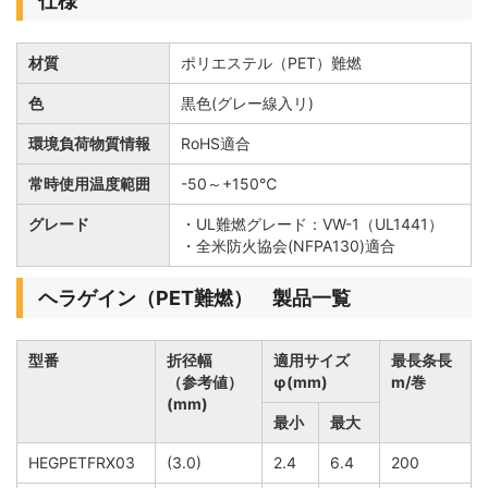
仕様
材質
ポリエステル（PET）難燃
色
黒色(グレー線入リ)
環境負荷物質情報
RoHS適合
常時使用温度範囲
-50～+150℃
グレード
・UL難燃グレード：VW-1（UL1441）
・全米防火協会(NFPA130)適合
ヘラゲイン（PET難燃） 製品一覧
型番
折径幅
適用サイズ
最長条長
（参考値）
φ(mm)
m/巻
(mm)
最小
最大
HEGPETFRX03
(3.0)
2.4
6.4
200