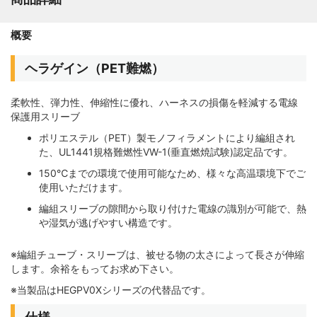
概要
ヘラゲイン（PET難燃）
柔軟性、弾力性、伸縮性に優れ、ハーネスの損傷を軽減する電線
保護用スリーブ
ポリエステル（PET）製モノフィラメントにより編組され
た、UL1441規格難燃性VW-1(垂直燃焼試験)認定品です。
150℃までの環境で使用可能なため、様々な高温環境下でご
使用いただけます。
編組スリーブの隙間から取り付けた電線の識別が可能で、熱
や湿気が逃げやすい構造です。
※編組チューブ・スリーブは、被せる物の太さによって長さが伸縮
します。余裕をもってお求め下さい。
※当製品はHEGPV0Xシリーズの代替品です。