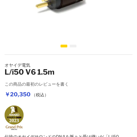
DCケーブル
変換アダプター
ソルダーレスシステム
イメージギャラリーの最初に移動する
スピーカーケーブル
オヤイデ電気
L/i50 V6 1.5m
ワイヤレスケーブル
この商品の最初のレビューを書く
￥20,350
（税込）
伝統のオヤイデサウンドのDNAを脈々と受け継いだ「L/i50