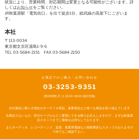
状況により、営業時間、対応期間は変更となる可能性がございます。詳
しくは
お知らせ
をご覧ください。
JR秋葉原駅「電気街口」を出て徒歩1分、総武線の高架下にございま
す。
本社
〒113-0034
東京都文京区湯島1-9-6
TEL 03-5684-2151 FAX 03-5684-2150
お電話でのご購入・お問い合わせ
03-3253-9351
[受付時間] 月~土 10:00~18:00 (祝日営業)
自社製品に限らず他社のオーディオ商品、産業商品など様々な商品を取り揃えています
在庫品でないもの、特注ケーブルなどご要望にできる限りお応えしますので、まずは秋葉原
店スタッフまでご連絡をお待ちしております。
またオーディオ、レコーディング、楽器、産業用電線など経験豊富なスタッフがおりますの
で何でもご相談下さい。