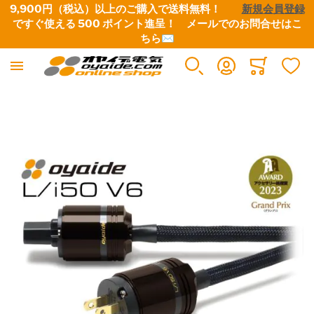
9,900円（税込）以上のご購入で送料無料！　　
新規会員登録
ですぐ使える 500 ポイント進呈！　
メールでのお問合せはこ
ちら✉
楽器用ケーブル
DJ用ケーブル
各種コネクター
切り売りケーブル
Minicart
すべての商品
すべての商品
すべての商品
すべての商品
イメージギャラリーの最後に移動する
ギター向けケーブル
D+シリーズ
XLRプラグ
スピーカーケーブル
ベース向けケーブル
デジタルケーブル
1/4フォーンプラグ
楽器用ケーブル
キーボード・シンセサイザー向けケーブル
3.5ステレオミニプラグ
機器用内部配線材
パッチケーブル
RCAプラグ
ラインケーブル