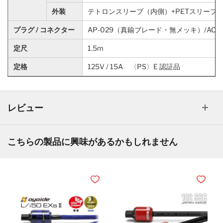
外装
テトロンスリーブ（内側）+PETスリーブ
プラグ / コネクター
AP-029（真鍮ブレード・無メッキ）/AC
定尺
1.5m
定格
125V / 15A 〈PS〉E 認証品
レビュー
こちらの製品に興味があるかもしれません
ほしいものリストに追加
ほしいも