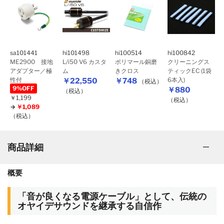
sa101441
hi101498
hi100514
hi100842
ME2900 接地
L/i50 V6 カスタ
ポリマール銅磨
クリーニングス
アダプター／極
ム
きクロス
ティックEC (1袋
性付
6本入)
￥22,550
￥748
（税込）
9%OFF
￥880
（税込）
￥1,199
（税込）
￥1,089
（税込）
商品詳細
概要
「音が良くなる電源ケーブル」として、伝統の
オヤイデサウンドを継承する自信作