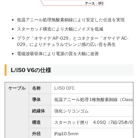
低温アニール処理無酸素銅線により安定した伝送を実現
スターカッド構造により大幅にノイズを低減
プラグ「オヤイデ AP-029」とコネクター「オヤイデ AC-
029」によりナチュラルでレンジ感の広い音を再生
電磁波吸収体により電源の質を大幅に改善
L/i50 V6の仕様
ケーブル
名称
L/i50 OFC
導体
低温アニール処理 1種無酸素銅線（Class1 
絶縁体
強化シリコンゴム
構造
スターカッド撚り 4.0SQ（7組/25本/0.1
外径
約φ10.5mm