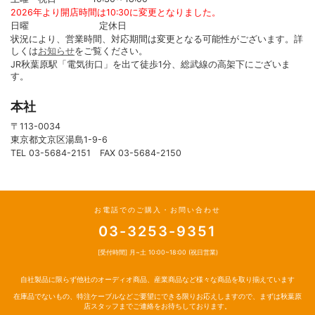
2026年より開店時間は10:30に変更となりました。
日曜 定休日
状況により、営業時間、対応期間は変更となる可能性がございます。詳
しくは
お知らせ
をご覧ください。
JR秋葉原駅「電気街口」を出て徒歩1分、総武線の高架下にございま
す。
本社
〒113-0034
東京都文京区湯島1-9-6
TEL 03-5684-2151 FAX 03-5684-2150
お電話でのご購入・お問い合わせ
03-3253-9351
[受付時間] 月~土 10:00~18:00 (祝日営業)
自社製品に限らず他社のオーディオ商品、産業商品など様々な商品を取り揃えています
在庫品でないもの、特注ケーブルなどご要望にできる限りお応えしますので、まずは秋葉原
店スタッフまでご連絡をお待ちしております。