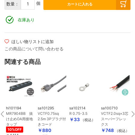
個
数量：
カートに入れる
在庫あり
ほしい物リストに追加
この商品について問い合わせる
関連する商品
hi101194
sa101295
sa102114
sa100710
s
MR7904BB 抜
VCTF0.75sq
R 0.75-3.5
VCTF2.0sq×3芯
け止めOA用接地
2.5m 3Pプラグ付
￥33
スーパーフレッ
）
（税込）
タップ
きコード
クス
10%OFF
￥880
￥748
（税込）