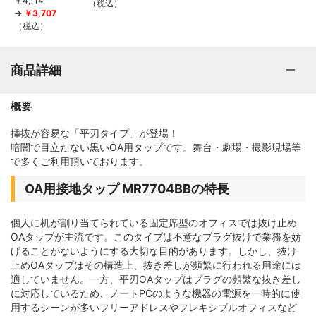
￥4,114
（税込）
￥3,707
（税込）
商品詳細
概要
挿抜が容易な「平刃タイプ」が登場！
暗闇で目立たない黒いOA用タップです。舞台・劇場・撮影現場等
で多くご利用頂いております。
OA用接地タップ MR7704BBの特長
個人に机が割り当てられている固定席型のオフィスでは抜け止め
OAタップが主流です。このタイプは不意なプラグ抜けで業務を妨
げることがないようにする大切な目的があります。しかし、抜け
止めOAタップはその構造上、抜き差しが頻繁に行われる用途には
適していません。一方、平刃OAタップはプラグの頻繁な抜き差し
に対応しているため、ノートPCのような機器の電源を一時的に使
用するシーンが多いフリーアドレスやフレキシブルオフィスなど