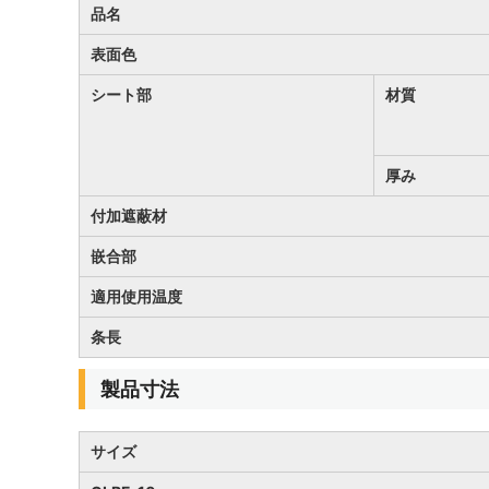
品名
表面色
シート部
材質
厚み
付加遮蔽材
嵌合部
適用使用温度
条長
製品寸法
サイズ