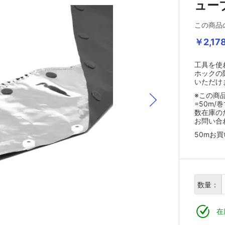
ュー
この商品
￥2,17
工具を使
ホックの
いただけ
※この商
=50m
数在庫の
お問い合
50mお
数量：
在