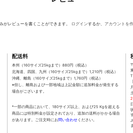
みがレビューを書くことができます。
ログイン
するか、
アカウントを
配送料
〒
本州（160サイズ25kgまで）880円（税込）
北海道、四国、九州
（160サイズ25kgまで）
1,210円（税込）
T
沖縄、離島
（160サイズ25kgまで）
1,760円（税込）
※但し、離島および一部地域は上記金額に追加料金が発生する
場合がございます。
*一部の商品において、180サイズ以上、および25 Kgを超える
商品には特別料金が設定されており、追加の送料がかかる場合
があります。
ご
注文時に
お
問い合わせ
ください
。