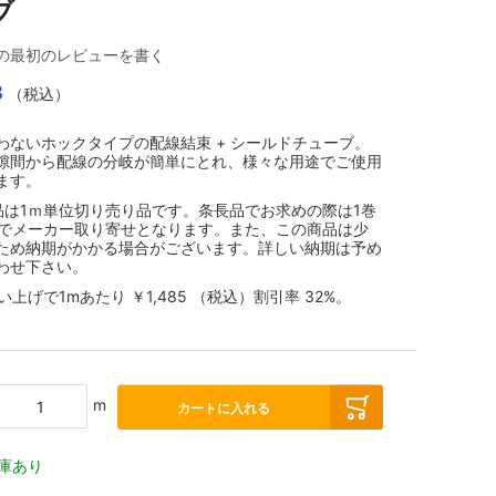
ブ
の最初のレビューを書く
8
（税込）
わないホックタイプの配線結束 + シールドチューブ。
隙間から配線の分岐が簡単にとれ、様々な用途でご使用
ます。
品は1ｍ単位切り売り品です。条長品でお求めの際は1巻
/巻でメーカー取り寄せとなります。また、この商品は少
ため納期がかかる場合がございます。詳しい納期は予め
わせ下さい。
買い上げで1mあたり
￥1,485
（税込）
割引率
32
%。
m
カートに入れる
庫あり