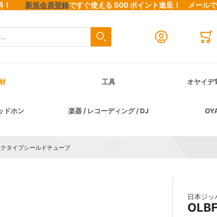
料無料！
新規会員登録
ですぐ使える 500 ポイント進呈！
メール
検索
Close search
Mini
材
工具
オヤイデ
ッドホン
楽器 / レコーディング / DJ
OY
ホックタイプシールドチューブ
日本ジッ
OL