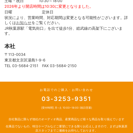
土曜・祝日 10:30～18:00
2026年より開店時間は10:30に変更となりました。
日曜 定休日
状況により、営業時間、対応期間は変更となる可能性がございます。詳
しくは
お知らせ
をご覧ください。
JR秋葉原駅「電気街口」を出て徒歩1分、総武線の高架下にございま
す。
本社
〒113-0034
東京都文京区湯島1-9-6
TEL 03-5684-2151 FAX 03-5684-2150
お電話でのご購入・お問い合わせ
03-3253-9351
[受付時間] 月~土 10:00~18:00 (祝日営業)
自社製品に限らず他社のオーディオ商品、産業商品など様々な商品を取り揃えています
在庫品でないもの、特注ケーブルなどご要望にできる限りお応えしますので、まずは秋葉原
店スタッフまでご連絡をお待ちしております。