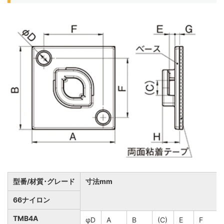
型番/材質･グレード
寸法mm
66ナイロン
TMB4A
φD
A
B
(C)
E
F