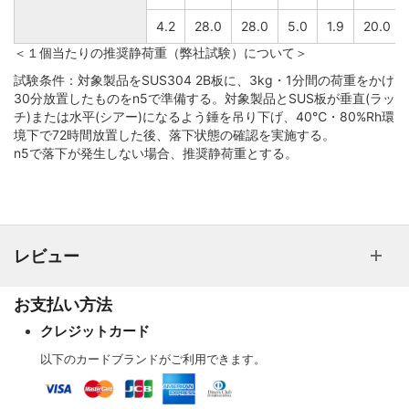
4.2
28.0
28.0
5.0
1.9
20.0
＜１個当たりの推奨静荷重（弊社試験）について＞
試験条件：対象製品をSUS304 2B板に、3kg・1分間の荷重をかけ
30分放置したものをn5で準備する。対象製品とSUS板が垂直(ラッ
チ)または水平(シアー)になるよう錘を吊り下げ、40℃・80%Rh環
境下で72時間放置した後、落下状態の確認を実施する。
n5で落下が発生しない場合、推奨静荷重とする。
レビュー
お支払い方法
クレジットカード
以下のカードブランドがご利用できます。