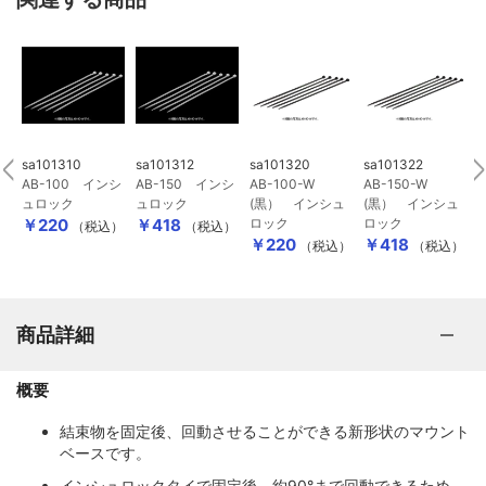
sa101310
sa101312
sa101320
sa101322
s
AB-100 インシ
AB-150 インシ
AB-100-W
AB-150-W
0
ュロック
ュロック
(黒） インシュ
(黒） インシュ
￥220
￥418
ロック
ロック
（税込）
（税込）
￥220
￥418
（税込）
（税込）
商品詳細
概要
結束物を固定後、回動させることができる新形状のマウント
ベースです。
インシュロックタイで固定後、約90°まで回動できるため、