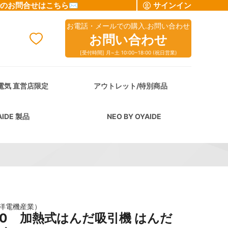
でのお問合せはこちら✉
サインイン
お電話・メールでの購入.お問い合わせ
お問い合わせ
[受付時間] 月~土 10:00~18:00 (祝日営業)
cart
電気 直営店限定
アウトレット/特別商品
AIDE 製品
NEO BY OYAIDE
太洋電機産業）
-30 加熱式はんだ吸引機 はんだ