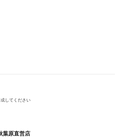
作成
してください
秋葉原直営店