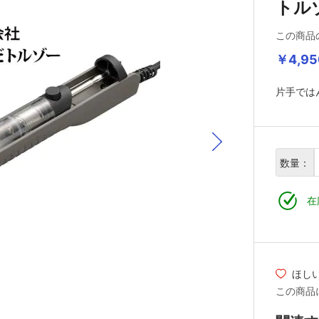
トル
この商品
￥4,95
片手では
数量：
在
ほし
この商品