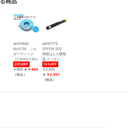
る商品
sa101642
sa101772
No3738 ソル
SPPON 20G
ダーウィック
簡易はんだ吸取
（2.5mm×1.5m）
器 スッポン
20%OFF
15%OFF
￥605
￥484
￥2,420
（税込）
￥2,057
（税込）