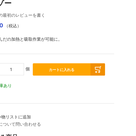
ゾー
の最初のレビューを書く
0
（税込）
んだの加熱と吸取作業が可能に。
個
カートに入れる
庫あり
い物リストに追加
について問い合わせる