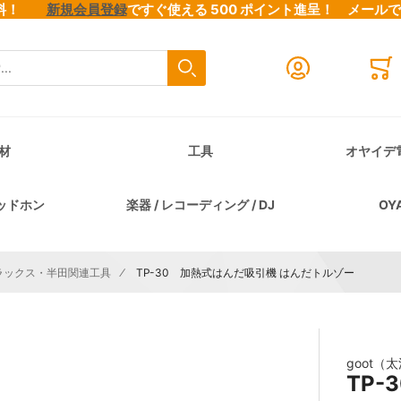
料無料！
新規会員登録
ですぐ使える 500 ポイント進呈！
メール
検索
Close search
Mini
材
工具
オヤイデ
ッドホン
楽器 / レコーディング / DJ
OY
ラックス・半田関連工具
TP-30 加熱式はんだ吸引機 はんだトルゾー
goot（
TP