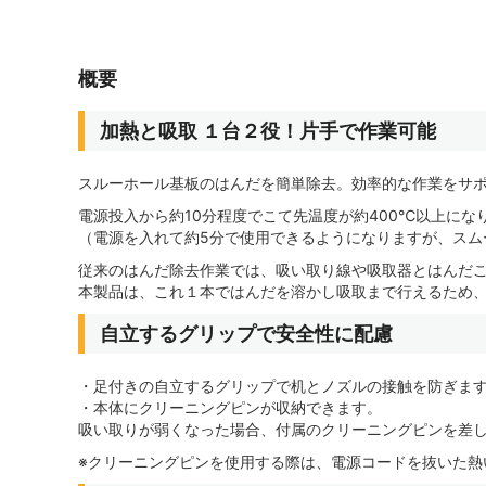
概要
加熱と吸取 １台２役！片手で作業可能
スルーホール基板のはんだを簡単除去。効率的な作業をサ
電源投入から約10分程度でこて先温度が約400℃以上にな
（電源を入れて約5分で使用できるようになりますが、スム
従来のはんだ除去作業では、吸い取り線や吸取器とはんだ
本製品は、これ１本ではんだを溶かし吸取まで行えるため
自立するグリップで安全性に配慮
・足付きの自立するグリップで机とノズルの接触を防ぎま
・本体にクリーニングピンが収納できます。
吸い取りが弱くなった場合、付属のクリーニングピンを差
※クリーニングピンを使用する際は、電源コードを抜いた熱