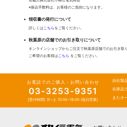
名義人株式会社小柳出電気商会
※振込手数料は、お客様のご負担になります。
領収書の発行について
詳しくは
こちら
をご覧ください。
秋葉原の店舗でのお引き取りについて
オンラインショップからご注文で秋葉原店舗でのお引き取
ご希望のお客様は
こちら
をご覧ください。
自社製
お電話でのご購入・お問い合わせ
03-3253-9351
在庫品
またオ
[受付時間] 月~土 10:00~18:00 (祝日営業)