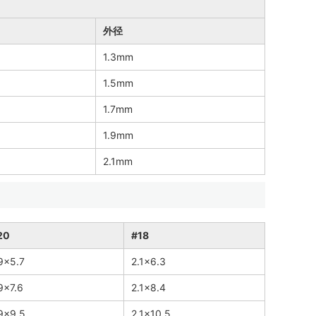
外径
1.3mm
1.5mm
1.7mm
1.9mm
2.1mm
20
#18
9×5.7
2.1×6.3
9×7.6
2.1×8.4
.9×9.5
2.1×10.5