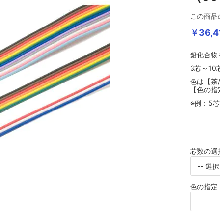
この商品
￥36,4
鉛化合物
3芯～1
色は【茶/
【色の指
※例：5芯
芯数の選
色の指定【