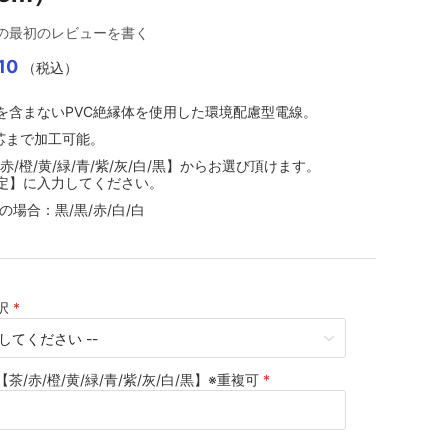
の最初のレビューを書く
10
（税込）
を含まないPVC絶縁体を使用した環境配慮型電線。
0芯まで加工可能。
赤/橙/黄/緑/青/紫/灰/白/黒】からお選び頂けます。
定】に入力してください。
の場合：黒/黒/赤/白/白
択
茶/赤/橙/黄/緑/青/紫/灰/白/黒】※重複可