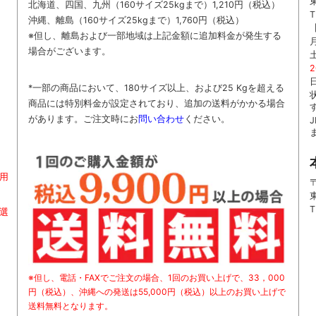
北海道、四国、九州
（160サイズ25kgまで）
1,210円（税込）
T
沖縄、離島
（160サイズ25kgまで）
1,760円（税込）
※但し、離島および一部地域は上記金額に追加料金が発生する
場合がございます。
*一部の商品において、180サイズ以上、および25 Kgを超える
商品には特別料金が設定されており、追加の送料がかかる場合
があります。
ご
注文時に
お
問い合わせ
ください
。
用
〒
T
お選
※但し、電話・FAXでご注文の場合、1回のお買い上げで、33，000
円（税込）、沖縄への発送は55,000円（税込）以上のお買い上げで
送料無料となります。