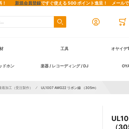
料無料！
新規会員登録
ですぐ使える 500 ポイント進呈！
メール
検索
Close search
Mini
材
工具
オヤイデ
ッドホン
楽器 / レコーディング / DJ
OY
接着加工（受注製作）
UL1007 AWG22 リボン線 （305m）
UL1
（30