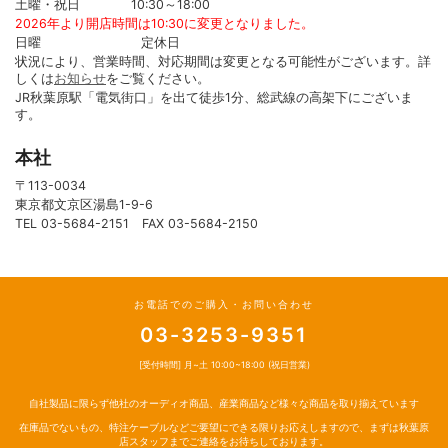
土曜・祝日 10:30～18:00
2026年より開店時間は10:30に変更となりました。
日曜 定休日
状況により、営業時間、対応期間は変更となる可能性がございます。詳
しくは
お知らせ
をご覧ください。
JR秋葉原駅「電気街口」を出て徒歩1分、総武線の高架下にございま
す。
本社
〒113-0034
東京都文京区湯島1-9-6
TEL 03-5684-2151 FAX 03-5684-2150
お電話でのご購入・お問い合わせ
03-3253-9351
[受付時間] 月~土 10:00~18:00 (祝日営業)
自社製品に限らず他社のオーディオ商品、産業商品など様々な商品を取り揃えています
在庫品でないもの、特注ケーブルなどご要望にできる限りお応えしますので、まずは秋葉原
店スタッフまでご連絡をお待ちしております。