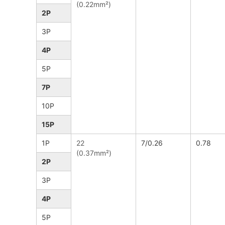
(0.22mm²)
2P
3P
4P
5P
7P
10P
15P
1P
22
7/0.26
0.78
(0.37mm²)
2P
3P
4P
5P