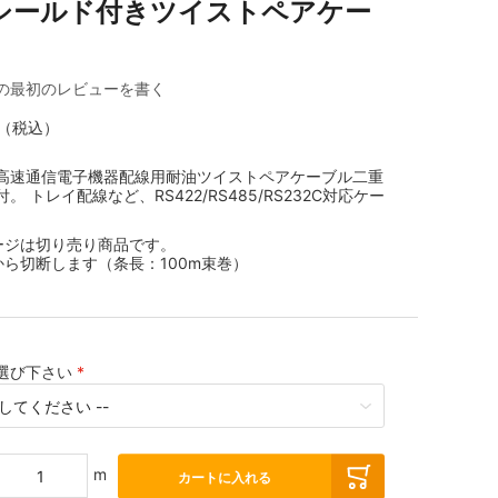
シールド付きツイストペアケー
ル
の最初のレビューを書く
（税込）
高速通信電子機器配線用耐油ツイストペアケーブル二重
。 トレイ配線など、RS422/RS485/RS232C対応ケー
ージは切り売り商品です。
巻から切断します（条長：100m束巻）
選び下さい
m
カートに入れる