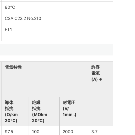
80℃
CSA C22.2 No.210
FT1
電気特性
許容
電流
(A) ※
導体
絶縁
耐電圧
抵抗
抵抗
(V/
(Ω/km
(MΩkm
1min .)
20℃)
20℃)
97.5
100
2000
3.7