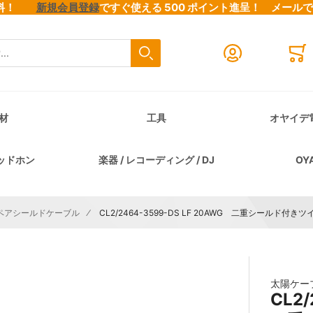
料無料！
新規会員登録
ですぐ使える 500 ポイント進呈！
メール
検索
Close search
Mini
材
工具
オヤイデ
ッドホン
楽器 / レコーディング / DJ
OY
ペアシールドケーブル
CL2/2464-3599-DS LF 20AWG 二重シールド
太陽ケー
CL2