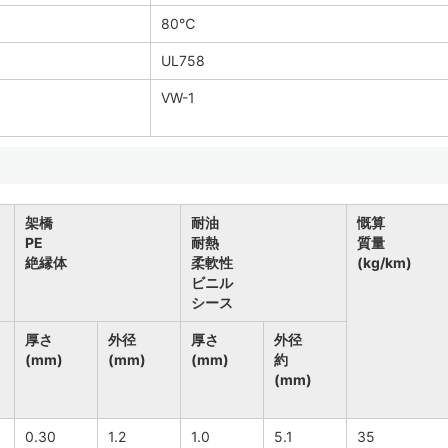
80℃
UL758
VW-1
架橋
耐油
慨算
PE
耐熱
質量
絶縁体
柔軟性
(kg/km)
ビニル
シース
厚さ
外径
厚さ
外径
(mm)
(mm)
(mm)
約
(mm)
0.30
1.2
1.0
5.1
35