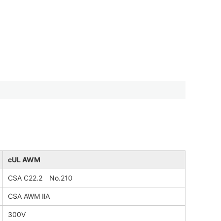
cUL AWM
CSA C22.2 No.210
CSA AWM ⅡA
300V