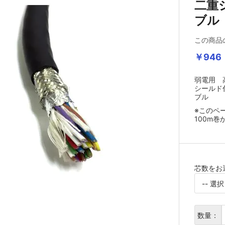
二重
ブ
この商品
￥946
弱電用 
シールド付
ブル
※このペ
100m
芯数をお
数量：