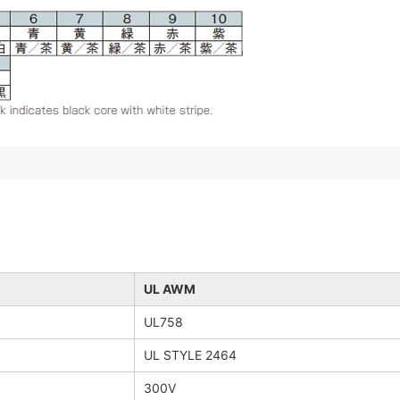
UL AWM
UL758
UL STYLE 2464
300V