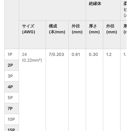
絶縁体
柔
ビ
シ
サイズ
構成
外径
厚さ
外径
厚
(AWG)
(本/mm)
(mm)
(mm)
(mm)
(m
1P
24
7/0.203
0.61
0.30
1.2
1.0
(0.22mm²)
2P
3P
4P
5P
7P
10P
15P