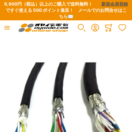
9,900円（税込）以上のご購入で送料無料！　　
新規会員登録
ですぐ使える 500 ポイント進呈！　
メールでのお問合せはこ
ちら✉
耐屈曲・ロボットケーブル
Minicart
すべての商品
イメージギャラリーの最後に移動する
丸形ロボットケーブル
極細ロボットケーブル
カールコード型ロボットケーブル