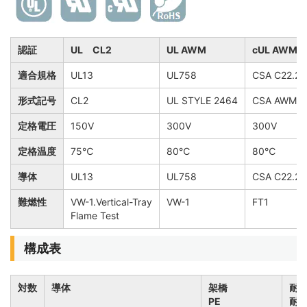
認証
UL CL2
UL AWM
cUL AWM
適合規格
UL13
UL758
CSA C22.2
形式記号
CL2
UL STYLE 2464
CSA AWM Ⅱ
定格電圧
150V
300V
300V
定格温度
75℃
80℃
80℃
導体
UL13
UL758
CSA C22.2 
難燃性
VW-1.Vertical-Tray
VW-1
FT1
Flame Test
構成表
対数
導体
架橋
耐
PE
耐