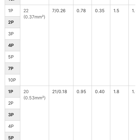
1P
22
7/0.26
0.78
0.35
1.5
1.0
(0.37mm²)
2P
3P
4P
5P
7P
10P
1P
20
21/0.18
0.95
0.40
1.8
1.0
(0.53mm²)
2P
3P
4P
5P