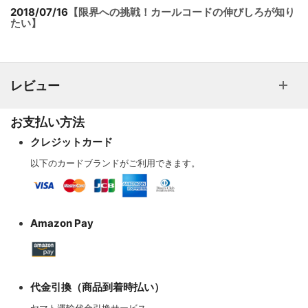
2018/07/16
【限界への挑戦！カールコードの伸びしろが知り
2.0㎟
2.1
3.3
2
9.1
34
たい】
<7/25/0.12>
3
9.6
36
4
10.7
40
レビュー
お支払い方法
クレジットカード
以下のカードブランドがご利用できます。
Amazon Pay
代金引換（商品到着時払い）