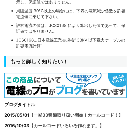
示し、保証値ではありません。
4
8.6
32
周囲温度 30℃以上の場合には、下表の電流減少係数を許容
電流値に乗じて下さい。
6
10.5
39
許容電流の値は、JCS0168 により算出した値であって、保
8
13.3
49
証値ではありません。
JCS0168…日本電線工業会規格“ 33kV 以下電力ケーブルの
10
14.5
54
許容電流計算”
12
14.9
55
もっと詳しく知りたい！
16
16.5
61
1.25㎟
1.7
2.9
2
8.1
30
<7/16/0.12>
3
8.5
32
4
9.5
35
ブログタイトル
6
11.6
43
2015/05/01
【一挙33種類取り扱い開始！カールコード！】
8
14.6
54
2016/10/03
【カールコードいろいろ作れます。】
10
15.9
59