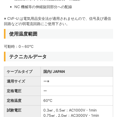
NC 機械等の伸縮旋回部分への配線
※ CVF-U は電気用品安全法が適用されませんので、信号及び通信
回路などの弱電流回路にご使用下さい。
使用温度範囲
可動時：0～60℃
テクニカルデータ
ケーブルタイプ
国内/ JAPAN
適用サイズ
ー※
定格電圧
ー
定格温度
60℃
試験電圧
0.3㎟ , 0.5㎟：AC1000V・1min
0.75㎟ , 2.0㎟：AC3000V・1min