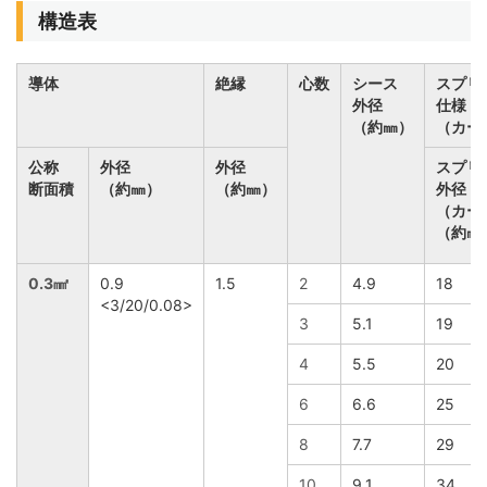
構造表
導体
絶縁
心数
シース
スプリ
外径
仕様
（約㎜）
（カー
公称
外径
外径
スプリ
断面積
（約㎜）
（約㎜）
外径
（カー
（約㎜
0.3㎟
0.9
1.5
2
4.9
18
<3/20/0.08>
3
5.1
19
4
5.5
20
6
6.6
25
8
7.7
29
10
9.1
34