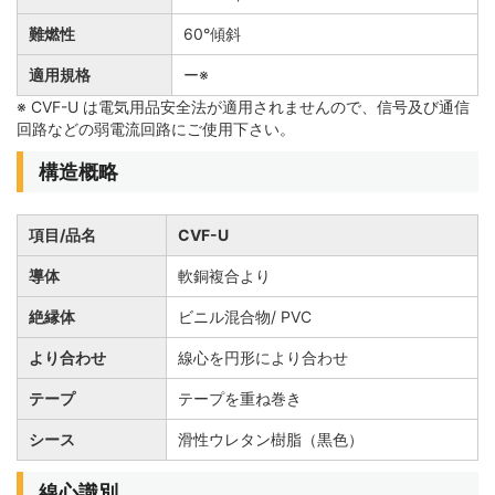
難燃性
60°傾斜
適用規格
ー※
※ CVF-U は電気用品安全法が適用されませんので、信号及び通信
回路などの弱電流回路にご使用下さい。
構造概略
項目/品名
CVF-U
導体
軟銅複合より
絶縁体
ビニル混合物/ PVC
より合わせ
線心を円形により合わせ
テープ
テープを重ね巻き
シース
滑性ウレタン樹脂（黒色）
線心識別