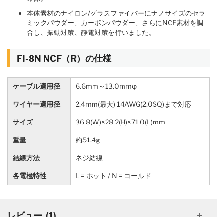
本体素材のナイロン/グラスファイバーにナノサイズのセラ
ミックパウダー、カーボンパウダー、さらにNCF素材を調
合し、振動対策、静電対策を行いました。
FI-8N NCF（R）の仕様
ケーブル適用径
6.6mm～13.0mmφ
ワイヤー適用径
2.4mm(最大) 14AWG(2.0SQ)まで対応
サイズ
36.8(W)×28.2(H)×71.0(L)mm
重量
約51.4g
結線方法
ネジ結線
各電極特性
L = ホット / N = コールド
レビュー
1