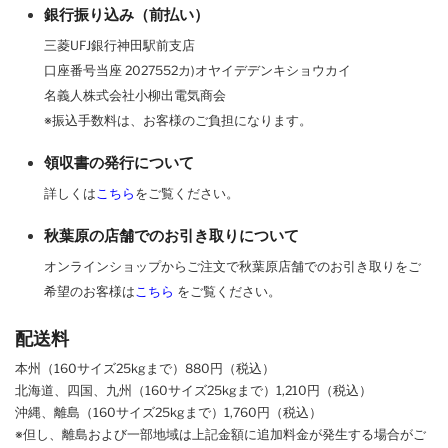
銀行振り込み（前払い）
三菱UFJ銀行神田駅前支店
口座番号当座 2027552カ)オヤイデデンキショウカイ
名義人株式会社小柳出電気商会
※振込手数料は、お客様のご負担になります。
領収書の発行について
詳しくは
こちら
をご覧ください。
秋葉原の店舗でのお引き取りについて
オンラインショップからご注文で秋葉原店舗でのお引き取りをご
希望のお客様は
こちら
をご覧ください。
配送料
本州（160サイズ25kgまで）880円（税込）
北海道、四国、九州
（160サイズ25kgまで）
1,210円（税込）
沖縄、離島
（160サイズ25kgまで）
1,760円（税込）
※但し、離島および一部地域は上記金額に追加料金が発生する場合がご