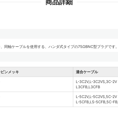
商品詳細
、同軸ケーブルを使用する、ハンダ式タイプの75ΩBNC型プラグです
ーピンメッキ
適合ケーブル
キ
L-3C2V,L-3C2VS,3C-2V
L3CFB,L3CFB
キ
L-5C2V,L-5C2VS,5C-2V
L-5CFB,LS-5CFB,5C-FB