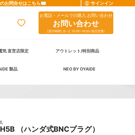
でのお問合せはこちら✉
サインイン
お電話・メールでの購入.お問い合わせ
お問い合わせ
[受付時間] 月~土 10:00~18:00 (祝日営業)
cart
電気 直営店限定
アウトレット/特別商品
AIDE 製品
NEO BY OYAIDE
気
-H5B （ハンダ式BNCプラグ）