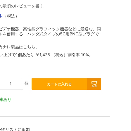
の最初のレビューを書く
4
（税込）
ビデオ機器、高性能グラフィック機器などに最適な、同
ルを使用する、ハンダ式タイプの5C用BNC型プラグで
カナレ製品はこちら
。
買い上げで1個あたり
￥1,426
（税込）
割引率
10
%。
個
カートに入れる
庫あり
い物リストに追加