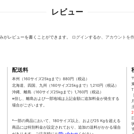
レビュー
みがレビューを書くことができます。
ログイン
するか、
アカウントを
配送料
〒
本州（160サイズ25kgまで）880円（税込）
北海道、四国、九州
（160サイズ25kgまで）
1,210円（税込）
T
沖縄、離島
（160サイズ25kgまで）
1,760円（税込）
※但し、離島および一部地域は上記金額に追加料金が発生する
場合がございます。
*一部の商品において、180サイズ以上、および25 Kgを超える
商品には特別料金が設定されており、追加の送料がかかる場合
があります。
ご
注文時に
お
問い合わせ
ください
。