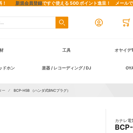
料無料！
新規会員登録
ですぐ使える 500 ポイント進呈！
メール
検索
Close search
Mini
材
工具
オヤイデ
ッドホン
楽器 / レコーディング / DJ
OY
ター
BCP-H5B （ハンダ式BNCプラグ）
カナレ電
BCP