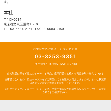
す。
本社
〒113-0034
東京都文京区湯島1-9-6
TEL 03-5684-2151 FAX 03-5684-2150
お電話でのご購入・お問い合わせ
03-3253-9351
[受付時間] 月~土 10:00~18:00 (祝日営業)
自社製品に限らず他社のオーディオ商品、産業商品など様々な商品を取り揃えています
在庫品でないもの、特注ケーブルなどご要望にできる限りお応えしますので、まずは秋葉原
店スタッフまでご連絡をお待ちしております。
またオーディオ、レコーディング、楽器、産業用電線など経験豊富なスタッフがおりますの
で何でもご相談下さい。