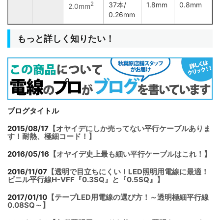
2
37本/
1.8mm
0.8mm
2.0mm
0.26mm
もっと詳しく知りたい！
ブログタイトル
2015/08/17
【オヤイデにしか売ってない平行ケーブルありま
す！耐熱、極細コード！】
2016/05/16
【オヤイデ史上最も細い平行ケーブルはこれ！】
2016/11/07
【透明で目立ちにくい！LED照明用電線に最適！
ビニル平行線H-VFF『0.3SQ』と『0.5SQ』】
2017/01/10
【テープLED用電線の選び方！～透明極細平行線
0.08SQ～】