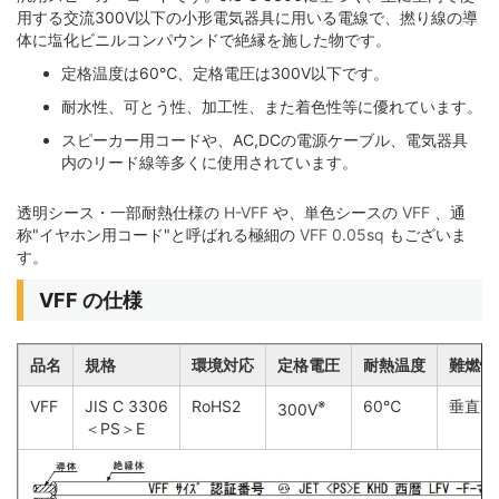
用する交流300V以下の小形電気器具に用いる電線で、撚り線の導
体に塩化ビニルコンパウンドで絶縁を施した物です。
定格温度は60℃、定格電圧は300V以下です。
耐水性、可とう性、加工性、また着色性等に優れています。
スピーカー用コードや、AC,DCの電源ケーブル、電気器具
内のリード線等多くに使用されています。
透明シース・一部耐熱仕様の
H-VFF
や、単色シースの
VFF
、通
称"イヤホン用コード"と呼ばれる極細の
VFF 0.05sq
もございま
す。
VFF の仕様
品名
規格
環境対応
定格電圧
耐熱温度
難燃性
VFF
JIS C 3306
RoHS2
※
60℃
垂直難
300V
＜PS＞E