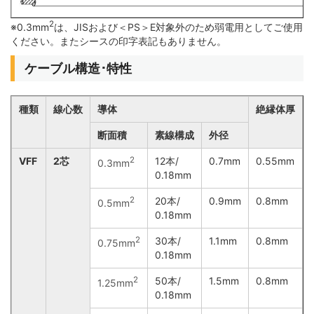
2
※0.3mm
は、JISおよび＜PS＞E対象外のため弱電用としてご使用
ください。またシースの印字表記もありません。
ケーブル構造･特性
種類
線心数
導体
絶縁体厚
断面積
素線構成
外径
VFF
2芯
2
12本/
0.7mm
0.55mm
0.3mm
0.18mm
2
20本/
0.9mm
0.8mm
0.5mm
0.18mm
2
30本/
1.1mm
0.8mm
0.75mm
0.18mm
2
50本/
1.5mm
0.8mm
1.25mm
0.18mm