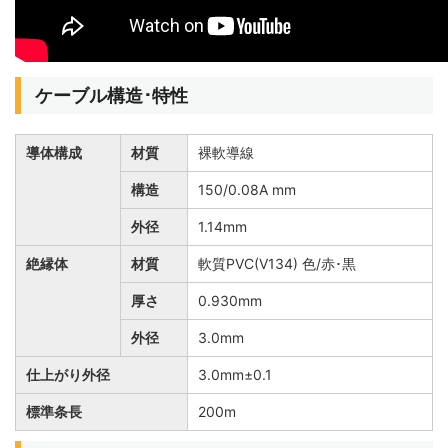
ケーブル構造･特性
導体構成
材質
裸軟導線
構造
150/0.08A mm
外径
1.14mm
絶縁体
材質
軟質PVC(V134) 色/赤･黒
厚さ
0.930mm
外径
3.0mm
仕上がり外径
3.0mm±0.1
標準条長
200m