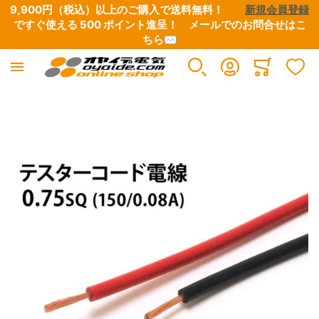
9,900円（税込）以上のご購入で送料無料！　　
新規会員登録
ですぐ使える 500 ポイント進呈！　
メールでのお問合せはこ
ちら✉
FEPフッ素樹脂電線
Minicart
すべての商品
イメージギャラリーの最後に移動する
銀メッキ銅導体（SA）
スズメッキ銅導体（TA）