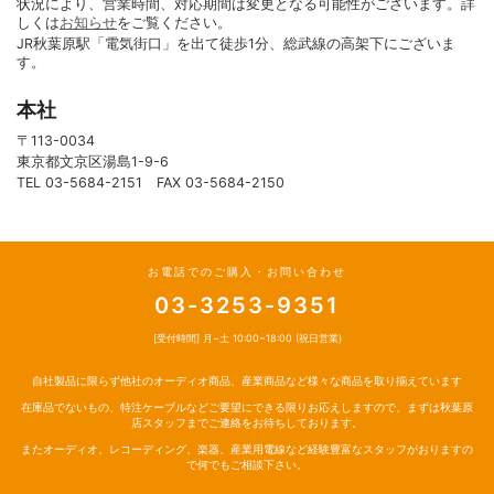
状況により、営業時間、対応期間は変更となる可能性がございます。詳
しくは
お知らせ
をご覧ください。
JR秋葉原駅「電気街口」を出て徒歩1分、総武線の高架下にございま
す。
本社
〒113-0034
東京都文京区湯島1-9-6
TEL 03-5684-2151 FAX 03-5684-2150
お電話でのご購入・お問い合わせ
03-3253-9351
[受付時間] 月~土 10:00~18:00 (祝日営業)
自社製品に限らず他社のオーディオ商品、産業商品など様々な商品を取り揃えています
在庫品でないもの、特注ケーブルなどご要望にできる限りお応えしますので、まずは秋葉原
店スタッフまでご連絡をお待ちしております。
またオーディオ、レコーディング、楽器、産業用電線など経験豊富なスタッフがおりますの
で何でもご相談下さい。