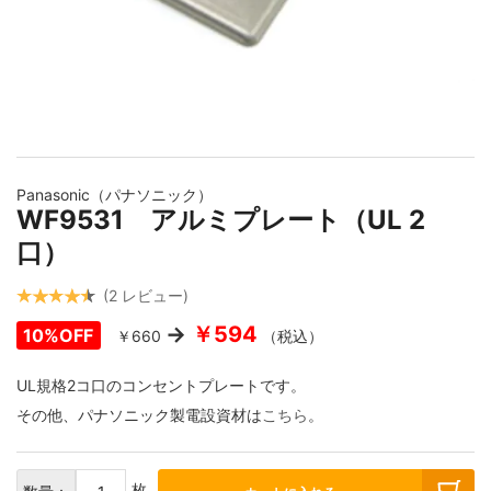
壁コンセント
USBケーブル
Yラグ・バナナプラグ
コンセントプレート・ベース
デジタルケーブル切り売り
6.3MMフォーンプラグ
イメージギャラリーの最初に移動する
Panasonic（パナソニック）
機器取付用IECインレット
4.4MM・3.5MM・2.5MMコネクター
WF9531 アルミプレート（UL 2
口）
各種レセプタクル
2
レビュー
￥594
10%OFF
￥660
（税込）
変換アダプター
UL規格2コ口のコンセントプレートです。
その他、パナソニック製電設資材は
こちら
。
DCプラグ・その他
枚