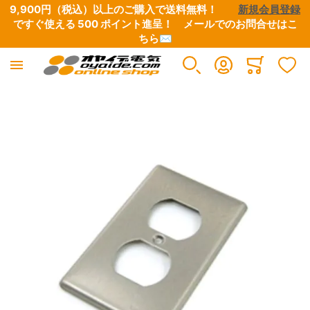
9,900円（税込）以上のご購入で送料無料！　　
新規会員登録
ですぐ使える 500 ポイント進呈！　
メールでのお問合せはこ
ちら✉
電源ケーブル・タップ・関連パーツ
インターコネクトケーブル
スピーカーケーブル
デジタルケーブル
映像ケーブル
グランドボックス（仮想アース装置）
アナログ･レコードアクセサリー
シート・テープ
各種コネクター類
各種配線材
各種チューブ
はんだ・工具
Minicart
すべての商品
すべての商品
すべての商品
すべての商品
すべての商品
すべての商品
すべての商品
すべての商品
すべての商品
すべての商品
すべての商品
すべての商品
イメージギャラリーの最後に移動する
電源ケーブル
RCAケーブル
コネクター付きケーブル
BNCケーブル
映像用ケーブル・同軸ケーブル
グランドボックス
フォノ5PINソケット・シェルチップ・シェルリード線
絶縁用テープ
電源プラグ・コネクター
純銀線
熱収縮チューブ
はんだ
電源タップ
XLRケーブル
切り売りケーブル
RCAケーブル
各種コネクター
アースケーブル
カートリッジ・ヘッドシェル
EMI用テープ・シート
RCAコネクター
単線
絶縁用チューブ
はんだこて・フラックス・半田関連工具
自作用ケーブル・BOX
インターコネクトケーブル切り売り
Yラグ・バナナプラグ・その他コネクター
XLRケーブル
HDMI
フォノケーブル
XLRコネクター
撚り線
外装用チューブ
工具類
電源プラグ・コネクター
Yケーブル・分岐ケーブル
LAN ケーブル
アクセサリー・クリーナー
BNCコネクター
シールド線
シールド用チューブ
ヒーティングガン・ホットボンド・シュリンク製品