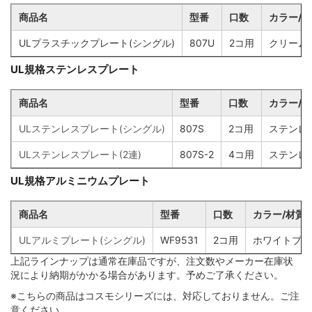
商品名
型番
口数
カラー/
ULプラスチックプレート(シングル)
807U
2コ用
クリーム
UL規格ステンレスプレート
商品名
型番
口数
カラー/
ULステンレスプレート(シングル)
807S
2コ用
ステンレ
ULステンレスプレート(2連)
807S-2
4コ用
ステンレ
UL規格アルミニウムプレート
商品名
型番
口数
カラー/材質
ULアルミプレート(シングル)
WF9531
2コ用
ホワイトブロ
上記ラインナップは通常在庫品ですが、注文数やメーカー在庫状
況により納期がかかる場合があります。予めご了承ください。
※こちらの商品はコスモシリーズには、対応しておりません。ご注
意ください。