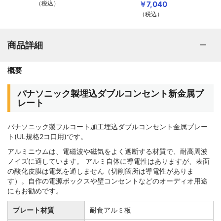
（税込）
￥7,040
（税込）
商品詳細
概要
パナソニック製埋込ダブルコンセント新金属プ
レート
パナソニック製フルコート加工埋込ダブルコンセント金属プレー
ト(UL規格2コ口用)です。
アルミニウムは、電磁波や磁気をよく遮断する材質で、耐高周波
ノイズに適しています。 アルミ自体に導電性はありますが、表面
の酸化皮膜は電気を通しません（切削箇所は導電性がありま
す）。自作の電源ボックスや壁コンセントなどのオーディオ用途
にもお勧めです。
プレート材質
耐食アルミ板