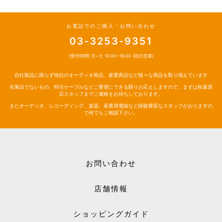
お電話でのご購入・お問い合わせ
03-3253-9351
[受付時間] 月~土 10:00~18:00 (祝日営業)
自社製品に限らず他社のオーディオ商品、産業商品など様々な商品を取り揃えています
在庫品でないもの、特注ケーブルなどご要望にできる限りお応えしますので、まずは秋葉原
店スタッフまでご連絡をお待ちしております。
またオーディオ、レコーディング、楽器、産業用電線など経験豊富なスタッフがおりますの
で何でもご相談下さい。
お問い合わせ
店舗情報
ショッピングガイド