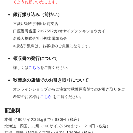
くようお願いいたします。
銀行振り込み（前払い）
三菱UFJ銀行神田駅前支店
口座番号当座 2027552カ)オヤイデデンキショウカイ
名義人株式会社小柳出電気商会
※振込手数料は、お客様のご負担になります。
領収書の発行について
詳しくは
こちら
をご覧ください。
秋葉原の店舗でのお引き取りについて
オンラインショップからご注文で秋葉原店舗でのお引き取りをご
希望のお客様は
こちら
をご覧ください。
配送料
本州（160サイズ25kgまで）880円（税込）
北海道、四国、九州
（160サイズ25kgまで）
1,210円（税込）
沖縄、離島
（160サイズ25kgまで）
1,760円（税込）