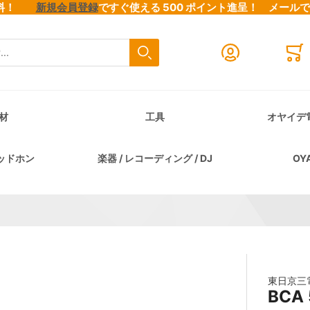
料無料！
新規会員登録
ですぐ使える 500 ポイント進呈！
メール
検索
Close search
Mini
材
工具
オヤイデ
ッドホン
楽器 / レコーディング / DJ
OY
東日京三
BCA 