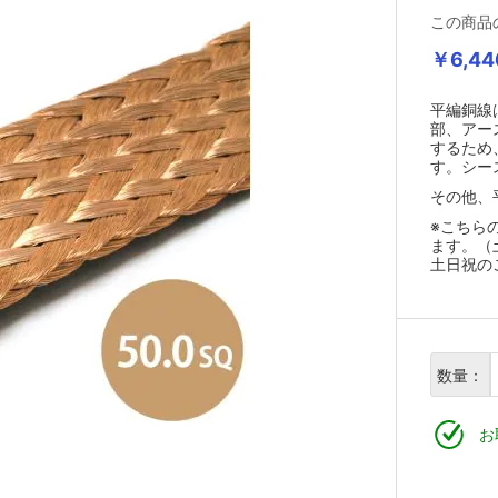
この商品
￥6,44
平編銅線
部、アー
するため
す。シー
その他、
※こちら
ます。（
土日祝の
数量：
お