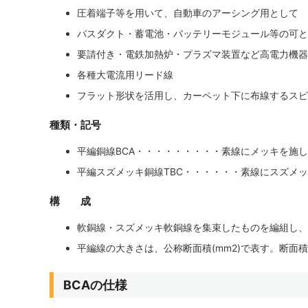
圧着端子等を用いて、自動車のアーシング用として
バスダクト・蓄電池・バッテリーモジュール等の可と
要請付き・電鉄加熱炉・プラズマ装置など高電力機器
各種大電流用リード線
フラット形状を活用し、カーペット下に布線するスピ
種類・記号
平編銅線BCA・・・・・・・・・素線にメッキを施
平編スズメッキ銅線TBC・・・・・・素線にスズメ
構 成
軟銅線・スズメッキ軟銅線を集束したものを編組し、
平編線の大きさは、公称断面積(mm2)で表す。断面
BCAの仕様