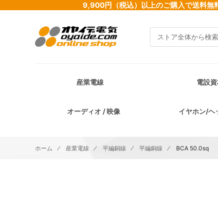
9,900円（税込）以上のご購入で送
検索
産業電線
電設資
オーディオ / 映像
イヤホン/ヘ
ホーム
産業電線
平編銅線
平編銅線
BCA 50.0sq
イメージギャラリーの最後に移動する