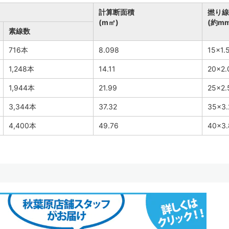
計算断面積
撚り線
(m㎡)
(約mm
素線数
716本
8.098
15×1.
1,248本
14.11
20×2.
1,944本
21.99
25×2.
3,344本
37.32
35×3.
4,400本
49.76
40×3.