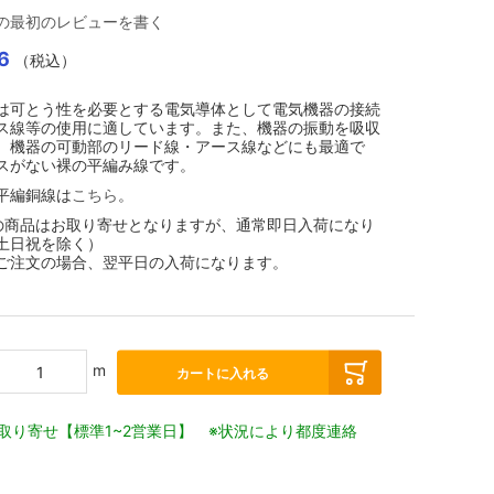
の最初のレビューを書く
6
（税込）
は可とう性を必要とする電気導体として電気機器の接続
ス線等の使用に適しています。また、機器の振動を吸収
、機器の可動部のリード線・アース線などにも最適で
スがない裸の平編み線です。
平編銅線は
こちら
。
の商品はお取り寄せとなりますが、通常即日入荷になり
土日祝を除く）
ご注文の場合、翌平日の入荷になります。
m
カートに入れる
取り寄せ【標準1~2営業日】 ※状況により都度連絡