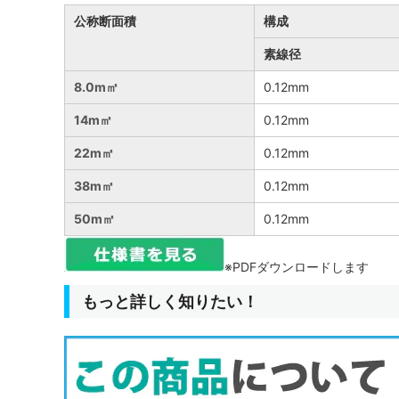
公称断面積
構成
素線径
8.0m㎡
0.12mm
14m㎡
0.12mm
22m㎡
0.12mm
38m㎡
0.12mm
50m㎡
0.12mm
※PDFダウンロードします
もっと詳しく知りたい！