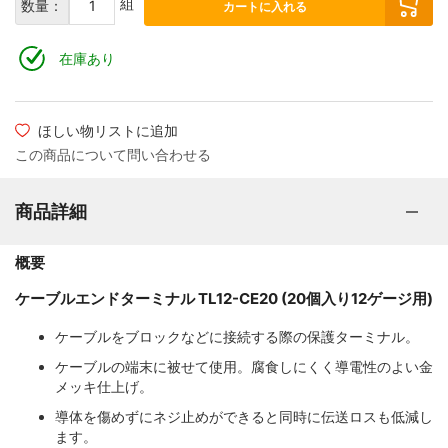
組
数量：
カートに入れる
リボン・ツイスト・フラットケーブル
各種配線材
各種コネクター
デジタルケーブル
在庫あり
平編銅線
各種チューブ
切り売りケーブル
デジタルケーブル切り売り
ほしい物リストに追加
マグネットワイヤー
クリーナー・メンテナンス
はんだ
アナログフォノケーブル
この商品について問い合わせる
商品詳細
プラグ付きケーブル
はんだ・工具
アナログアクセサリー
概要
その他特殊電線
オーディオ機器配線
ケーブルエンドターミナル TL12-CE20 (20個入り12ゲージ用)
ケーブルをブロックなどに接続する際の保護ターミナル。
産業電線 特価処分品
ヘッドホン・イヤホンリケーブル
ケーブルの端末に被せて使用。腐食しにくく導電性のよい金
メッキ仕上げ。
導体を傷めずにネジ止めができると同時に伝送ロスも低減し
ヘッドホン・イヤホンリケーブル切り売り
ます。