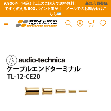
9,900円（税込）以上のご購入で送料無料！　　
新規会員登録
ですぐ使える 500 ポイント進呈！　
メールでのお問合せはこ
ちら✉
産業電線
電設資材
工具
オヤイデ電気 直営店限定
アウトレット/特別商品
オーディオ / 映像
イヤホン/ヘッドホン
楽器 / レコーディング / DJ
OYAIDE 製品
NEO BY OYAIDE
Minicart
すべての商品
すべての商品
すべての商品
すべての商品
すべての商品
すべての商品
すべての商品
すべての商品
すべての商品
すべての商品
イメージギャラリーの最後に移動する
極細リード線・小型ボビン巻き
端子類
圧着工具
オヤイデ店舗限定リケーブル
CD / DVD / 書籍
電源ケーブル・タップ・関連パーツ
ヘッドホン・イヤホンリケーブル
電源タップ
電源ケーブル
電源・DCケーブル
電気・電子用 単芯電線
チューブ・スリーブ
ワイヤーストリッパー
店舗オリジナル電源タップ
B級品・特価品
インターコネクトケーブル
自作用各種プラグ・コネクター
電源・DCケーブル
電源ケーブル切り売り
楽器向けケーブル
UL/CSA規格電線
テープ
ハサミ・ニッパー
店舗オリジナル電源ケーブル
マグネットワイヤー余剰品
スピーカーケーブル
自作用切り売りケーブル・チューブ
電源ケーブル切り売り
電源タップ（シャーシ、電源用アクセサリー）
DJ用ケーブル
高圧電線
ケーブルアクセサリー・結束材
はんだ・はんだこて関連
店舗オリジナルプラグ・コネクター
ETFE余剰品
デジタルケーブル
接続ケーブル
楽器用ケーブル
電源プラグ&IECコネクター
DTM・レコーディング向け