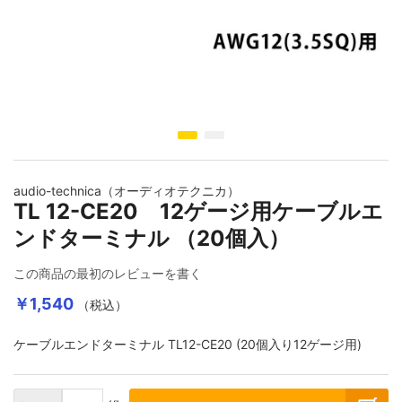
キャブタイヤ・丸形・平行形ケーブル
シート・紐
ホットボンド・グルーガン
店舗オリジナル配線材
映像ケーブル
アクセサリー
DJ用ケーブル
壁コンセント/コンセントプレート
インターコネクトケーブル（RCA）
シールド・ロボットケーブル
スイッチ・電気設備
ヒートガン･シュリンク関連
自作セット商品
グランドボックス（仮想アース装置）
オヤイデ店舗限定オリジナルリケーブル
DTM・レコーディング向け
スピーカーケーブル
インターコネクトケーブル（XLR）
イメージギャラリーの最初に移動する
高周波同軸ケーブル・コネクター
EMC・ノイズ対策製品
テスター・その他工具
楽器用ケーブル・その他商品
アナログ･レコードアクセサリー
SONG'S-AUDIO
インターコネクトケーブル(RCA)
スピーカーケーブル切り売り
インターコネクトケーブル（1/4インチフォーン）
audio-technica（オーディオテクニカ）
TL 12-CE20 12ゲージ用ケーブルエ
消防・通信計装・電話・USB・ネットワークLAN
プラスチックボビン
インシュレーター・スパイク・スタビライザー
インターコネクトケーブル(XLR)
インターコネクトケーブル（RCA）
切り売りケーブル
ンドターミナル （20個入）
この商品の最初のレビューを書く
屋内配線・電力ケーブル
ケミカル製品
シート・テープ
インターコネクトケーブル（1/4インチフォーン）
インターコネクトケーブル（XLR）
各種コネクター
￥1,540
（税込）
ケーブルエンドターミナル TL12-CE20 (20個入り12ゲージ用)
カールコード
電設資材 特価処分品
各種コネクター類
デジタル＆クロックケーブル
インターコネクトケーブル切り売り
ケーブルアクセサリー