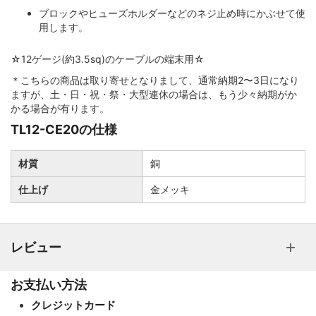
ブロックやヒューズホルダーなどのネジ止め時にかぶせて使
用します。
ポータブルオーディオ用プラグ
☆12ゲージ(約3.5sq)のケーブルの端末用☆
＊こちらの商品は取り寄せとなりまして、通常納期2〜3日になり
オーディオ用プラグ（RCA/XLR/BNC/F）
ますが、土・日・祝・祭・大型連休の場合は、もう少々納期がか
かる場合が有ります。
TL12-CE20の仕様
スピーカー用プラグ（バナナ/Yラグ/ファストン)
材質
銅
インシュレータースパイク
仕上げ
金メッキ
ノイズキャンセリング電磁波吸収材
レビュー
はんだ関連
お支払い方法
クレジットカード