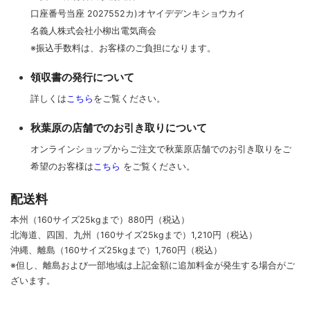
口座番号当座 2027552カ)オヤイデデンキショウカイ
名義人株式会社小柳出電気商会
※振込手数料は、お客様のご負担になります。
領収書の発行について
詳しくは
こちら
をご覧ください。
秋葉原の店舗でのお引き取りについて
オンラインショップからご注文で秋葉原店舗でのお引き取りをご
希望のお客様は
こちら
をご覧ください。
配送料
本州（160サイズ25kgまで）880円（税込）
北海道、四国、九州
（160サイズ25kgまで）
1,210円（税込）
沖縄、離島
（160サイズ25kgまで）
1,760円（税込）
※但し、離島および一部地域は上記金額に追加料金が発生する場合がご
ざいます。