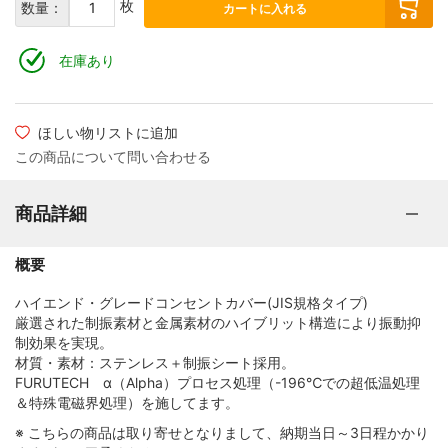
枚
数量：
カートに入れる
在庫あり
ほしい物リストに追加
この商品について問い合わせる
商品詳細
概要
ハイエンド・グレードコンセントカバー(JIS規格タイプ)
厳選された制振素材と金属素材のハイブリット構造により振動抑
制効果を実現。
材質・素材：ステンレス＋制振シート採用。
FURUTECH α（Alpha）プロセス処理（-196℃での超低温処理
＆特殊電磁界処理）を施してます。
※ こちらの商品は取り寄せとなりまして、納期当日～3日程かかり