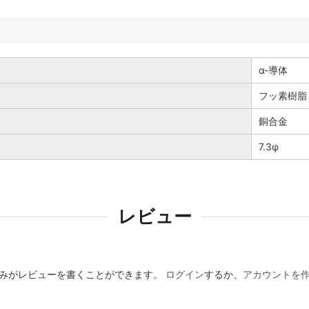
α-導体
フッ素樹脂
銅合金
7.3φ
レビュー
みがレビューを書くことができます。
ログイン
するか、
アカウントを