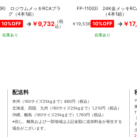
26(R) ロジウムメッキRCAプラ
FP-110(G) 24K金メッキR
グ（4本1組）
（4本1組）
（税
￥9,732
￥17
10%OFF
10%OFF
￥19,536
込）
在庫あり
在庫あり
カートに入れる
配送料
〒
本州（160サイズ25kgまで）880円（税込）
北海道、四国、九州
（160サイズ25kgまで）
1,210円（税込）
T
沖縄、離島
（160サイズ25kgまで）
1,760円（税込）
※但し、離島および一部地域は上記金額に追加料金が発生する
場合がございます。