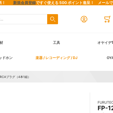
料無料！
新規会員登録
ですぐ使える 500 ポイント進呈！
メール
検索
Close search
Mini
材
工具
オヤイデ
ッドホン
楽器 / レコーディング / DJ
OY
ッキRCAプラグ（4本1組）
FURUT
FP-