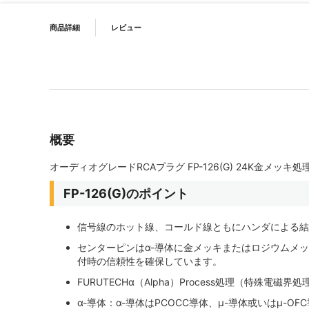
PRODUCT NAVIGATION
イメージギャラリーの最初に移動する
商品詳細
レビュー
概要
オーディオグレードRCAプラグ FP-126(G) 24K金メッキ処
FP-126(G)のポイント
信号線のホット線、コールド線ともにハンダによる結
センターピンはα-導体に金メッキまたはロジウムメ
付時の信頼性を確保しています。
FURUTECHα（Alpha）Process処理（特殊
α-導体：α-導体はPCOCC導体、μ-導体或いはμ-O