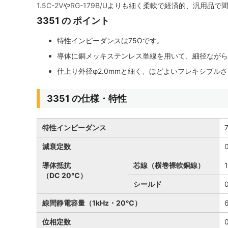
1.5C-2V
や
RG-179B/U
よりも細く柔軟で経済的、汎用品で
3351 の ポイント
特性インピーダンスは75Ωです。
導体に銅メッキステンレス単線を用いて、細径ながら
仕上り外径φ2.0mmと細く、ほどよいフレキシブル
3351 の仕様・特性
特性インピーダンス
減衰定数
導体抵抗
芯線（横巻裸軟銅線）
（DC 20℃）
シールド
線間静電容量（1kHz・20℃）
位相定数