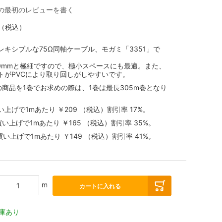
の最初のレビューを書く
（税込）
レキシブルな75Ω同軸ケーブル、モガミ「3351」で
.0mmと極細ですので、極小スペースにも最適。また、
トがPVCにより取り回しがしやすいです。
の商品を1巻でお求めの際は、1巻は最長305m巻となり
買い上げで1mあたり
￥209
（税込）
割引率
17
%。
お買い上げで1mあたり
￥165
（税込）
割引率
35
%。
お買い上げで1mあたり
￥149
（税込）
割引率
41
%。
m
カートに入れる
庫あり