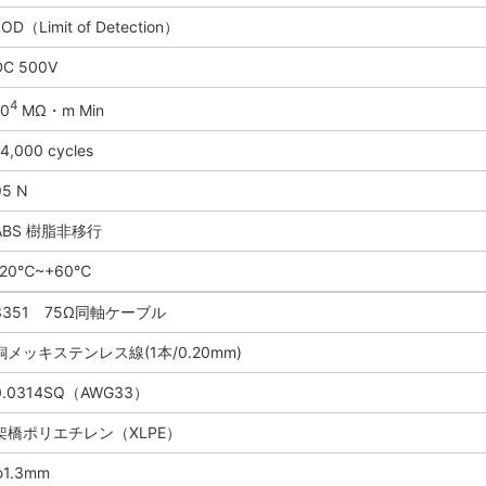
LOD（Limit of Detection）
DC 500V
4
10
MΩ・m Min
14,000 cycles
95 N
ABS 樹脂非移行
-20℃~+60℃
3351 75Ω同軸ケーブル
銅メッキステンレス線(1本/0.20mm)
0.0314SQ（AWG33）
架橋ポリエチレン（XLPE）
φ1.3mm