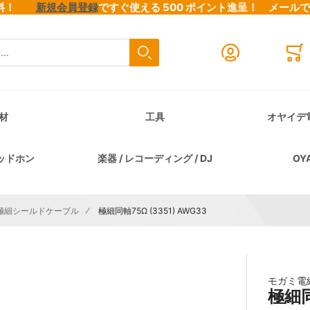
料無料！
新規会員登録
ですぐ使える 500 ポイント進呈！
メール
検索
Close search
Mini
材
工具
オヤイデ
ッドホン
楽器 / レコーディング / DJ
OY
極細シールドケーブル
極細同軸75Ω (3351) AWG33
モガミ電
極細同