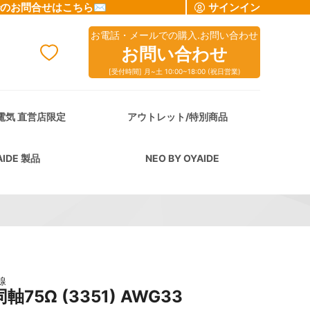
でのお問合せはこちら✉
サインイン
お電話・メールでの購入.お問い合わせ
お問い合わせ
[受付時間] 月~土 10:00~18:00 (祝日営業)
cart
電気 直営店限定
アウトレット/特別商品
AIDE 製品
NEO BY OYAIDE
線
軸75Ω (3351) AWG33