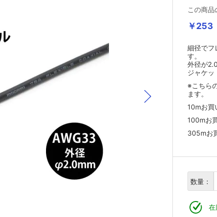
この商品
￥253
細径でフ
す。
外径が2
ジャケッ
※こちら
ます。
10mお
100m
305m
数量：
在