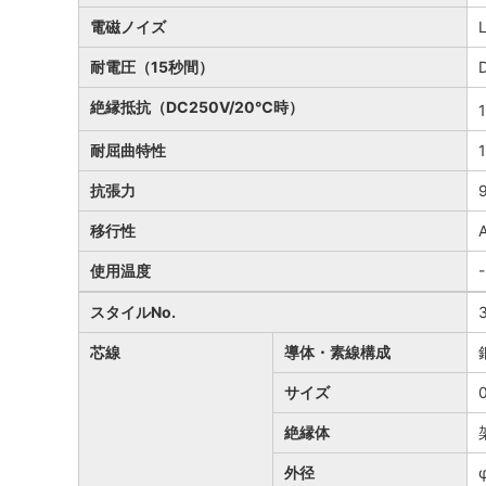
電磁ノイズ
耐電圧（15秒間）
絶縁抵抗（DC250V/20℃時）
耐屈曲特性
抗張力
移行性
使用温度
スタイルNo.
芯線
導体・素線構成
サイズ
絶縁体
外径