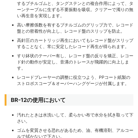
するブチルゴムと、タングステンとの複合作用によって、タ
ーンテーブルに生ずる不要振動を吸収。クリアーで濁りの無
い再生音を実現します。
高い摩擦係数を有するブチルゴムのグリップ力で、レコード
盤との密着性が向上し、レコード盤のスリップを防止。
高針圧のカートリッジ再生においてもレコード盤がスリップ
することなく、常に安定したレコード再生が得られます。
すり鉢状のテーパー有し、レコード盤の反りを矯正、レコー
ド針の動作が安定し、音溝のトレースが飛躍的に向上しま
す。
レコードプレーヤーの調整に役立つよう、PPコート紙製の
ストロボスコープ＆オーバーハングゲージが付属します。
BR-12の使用において
汚れたときは水洗いして、柔らかい布で水分を拭き取って下
さい。
ゴムを変質させる恐れがあるため、油、有機溶剤、アルコー
ルで拭かないで下さい。