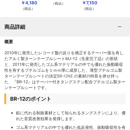
￥4,180
￥7,150
（税込）
（税込）
（税込）
商品詳細
概要
2010年に発売したレコード盤の反りを矯正するテーパー面を有し
たアルミ製ターンテーブルシートMJ-12（生産完了品）の形状
と、2011年に発売したゴム系マテリアルの中でも優れた振動吸収
性を有するブチルゴムを１ｍｍ厚に成形した、薄型ブチルゴム製
ターンテーブルシートの決定
BR-ONE
の素材の特長を併せ持っ
た、『BR-12』はテーパー付きタングステン配合ブチルゴム製ター
ンテーブルシートです。
BR-12のポイント
鉛に代わる制振素材として知られるタングステンにより、優
れた音質改善効果を発揮します。
ゴム系マテリアルの中でも優れた低反発性、振動吸収性を有