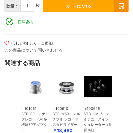
ケーブルグランド・固定クランプ
枚
数量：
カートに入れる
在庫あり
ほしい物リストに追加
この商品について問い合わせる
関連する商品
hi101051
hi100910
hi100646
STB-EP アナロ
STB-MSX マル
STB-CM-6 マ
グレコード用 多
チプル レコード
ルチユースイン
機能EPアダプタ
スタビライザー
シュレーター（6
ー
￥18,480
個1組）