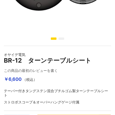
壁コンセント
USBケーブル
Yラグ・バナナプラグ
コンセントプレート・ベース
デジタルケーブル切り売り
6.3MMフォーンプラグ
イメージギャラリーの最初に移動する
機器取付用IECインレット
4.4MM・3.5MM・2.5MMコネクター
オヤイデ電気
BR-12 ターンテーブルシート
各種レセプタクル
この商品の最初のレビューを書く
￥6,600
（税込）
変換アダプター
テーパー付きタングステン混合ブチルゴム製ターンテーブルシー
ト
DCプラグ・その他
ストロボスコープ＆オーバーハングゲージ付属