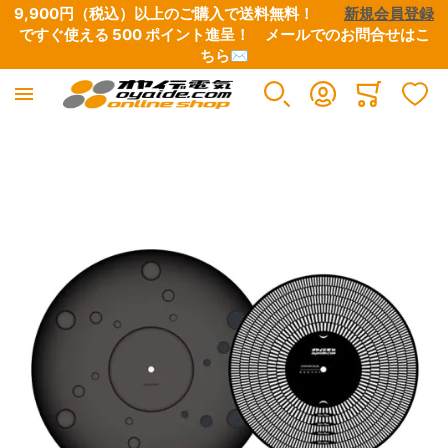
9,900円（税込）以上のご購入で送料無料！　　
新規会員登録
ですぐ使える 500 ポイント進呈！　
メールでのお問合せはこ
ちら✉
電源ケーブル・タップ・関連パーツ
インターコネクトケーブル
スピーカーケーブル
デジタルケーブル
映像ケーブル
グランドボックス（仮想アース装置）
アナログ･レコードアクセサリー
シート・テープ
各種コネクター類
各種配線材
各種チューブ
はんだ・工具
Minicart
すべての商品
すべての商品
すべての商品
すべての商品
すべての商品
すべての商品
すべての商品
すべての商品
すべての商品
すべての商品
すべての商品
すべての商品
イメージギャラリーの最後に移動する
電源ケーブル
RCAケーブル
コネクター付きケーブル
BNCケーブル
映像用ケーブル・同軸ケーブル
グランドボックス
フォノ5PINソケット・シェルチップ・シェルリード線
絶縁用テープ
電源プラグ・コネクター
純銀線
熱収縮チューブ
はんだ
電源タップ
XLRケーブル
切り売りケーブル
RCAケーブル
各種コネクター
アースケーブル
カートリッジ・ヘッドシェル
EMI用テープ・シート
RCAコネクター
単線
絶縁用チューブ
はんだこて・フラックス・半田関連工具
自作用ケーブル・BOX
インターコネクトケーブル切り売り
Yラグ・バナナプラグ・その他コネクター
XLRケーブル
HDMI
フォノケーブル
XLRコネクター
撚り線
外装用チューブ
工具類
電源プラグ・コネクター
Yケーブル・分岐ケーブル
LAN ケーブル
アクセサリー・クリーナー
BNCコネクター
シールド線
シールド用チューブ
ヒーティングガン・ホットボンド・シュリンク製品