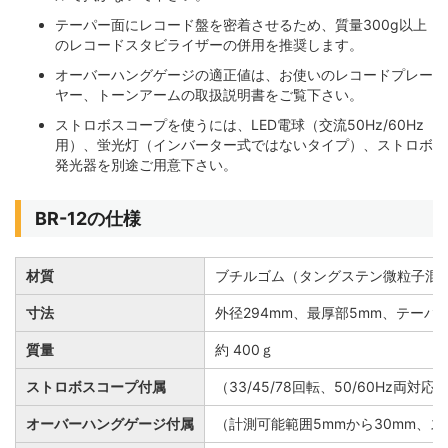
テーパー面にレコード盤を密着させるため、質量300g以上
のレコードスタビライザーの併用を推奨します。
オーバーハングゲージの適正値は、お使いのレコードプレー
ヤー、トーンアームの取扱説明書をご覧下さい。
ストロボスコープを使うには、LED電球（交流50Hz/60Hz
用）、蛍光灯（インバーター式ではないタイプ）、ストロボ
発光器を別途ご用意下さい。
BR-12の仕様
材質
ブチルゴム（タングステン微粒子混
寸法
外径294mm、最厚部5mm、テーパー角
質量
約 400ｇ
ストロボスコープ付属
（33/45/78回転、50/60Hz
オーバーハングゲージ付属
（計測可能範囲5mmから30mm、