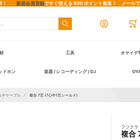
料無料！
新規会員登録
ですぐ使える 500 ポイント進呈！
メール
検索
Close search
Mini
材
工具
オヤイデ
ッドホン
楽器 / レコーディング / DJ
OY
ルチケーブル
複合 7芯 (7心中1芯シールド)
フジクラ
複合 