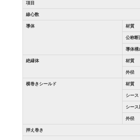
項目
線心数
導体
材質
公称断
導体構
絶縁体
材質
外径
横巻きシールド
材質
シース
シース
外径
押え巻き