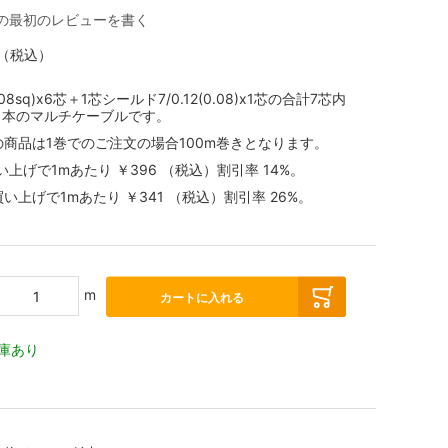
の最初のレビューを書く
（税込）
(0.08sq)x6芯＋1芯シールド7/0.12(0.08)x1芯の合計7芯内
1本のマルチケーブルです。
の商品は1巻でのご注文の場合100m巻きとなります。
買い上げで1mあたり
￥396
（税込）
割引率
14
%。
お買い上げで1mあたり
￥341
（税込）
割引率
26
%。
m
カートに入れる
庫あり