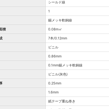
シールド線
1
錫メッキ軟銅線
面積
0.08m㎡
成
7本/0.12mm
ビニル
0.86mm
0.1mm錫メッキ軟銅線
ビニル(灰色)
厚
0.25mm
1.6mm
紙テープ重ね巻き