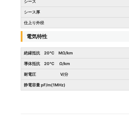
シース
シース厚
仕上り外径
電気特性
絶縁抵抗 20℃ MΩ/km
導体抵抗 20℃ Ω/km
耐電圧 V/分
静電容量 pF/m(1MHz)