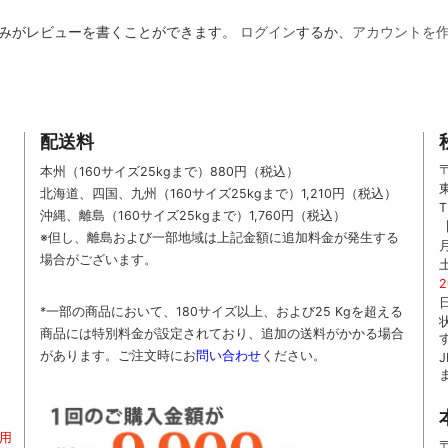
みがレビューを書くことができます。
ログイン
するか、
アカウントを
配送料
〒
本州（160サイズ25kgまで）880円（税込）
北海道、四国、九州
（160サイズ25kgまで）
1,210円（税込）
T
沖縄、離島
（160サイズ25kgまで）
1,760円（税込）
※但し、離島および一部地域は上記金額に追加料金が発生する
場合がございます。
*一部の商品において、180サイズ以上、および25 Kgを超える
商品には特別料金が設定されており、追加の送料がかかる場合
があります。
ご
注文時に
お
問い合わせ
ください
。
用
〒