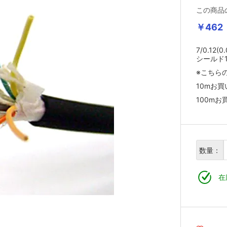
この商品
￥462
7/0.12
シールド
※こちら
10mお
100m
数量：
在