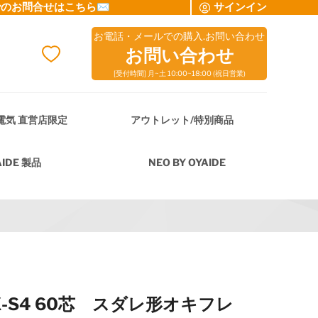
でのお問合せはこちら✉
サインイン
お電話・メールでの購入.お問い合わせ
お問い合わせ
[受付時間] 月~土 10:00~18:00 (祝日営業)
cart
電気 直営店限定
アウトレット/特別商品
AIDE 製品
NEO BY OYAIDE
X-S4 60芯 スダレ形オキフレ