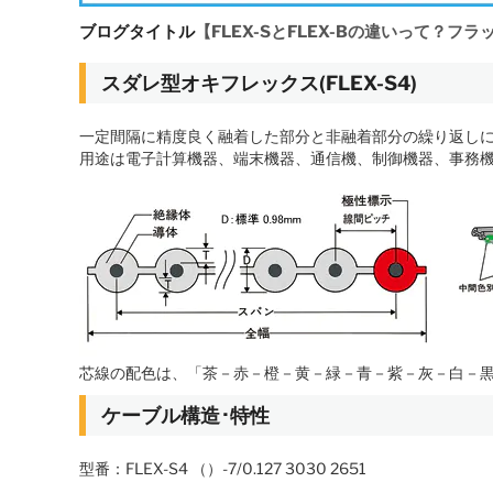
ブログタイトル
【FLEX-SとFLEX-Bの違いって？フ
スダレ型オキフレックス(FLEX-S4)
一定間隔に精度良く融着した部分と非融着部分の繰り返し
用途は電子計算機器、端末機器、通信機、制御機器、事務
芯線の配色は、「茶－赤－橙－黄－緑－青－紫－灰－白－黒
ケーブル構造･特性
型番：FLEX-S4 （）-7/0.127 3030 2651