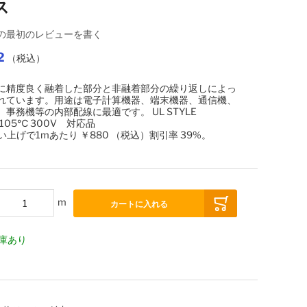
ス
の最初のレビューを書く
2
（税込）
に精度良く融着した部分と非融着部分の繰り返しによっ
れています。用途は電子計算機器、端末機器、通信機、
事務機等の内部配線に最適です。 UL STYLE
1 105℃ 300V 対応品
買い上げで1mあたり
￥880
（税込）
割引率
39
%。
m
カートに入れる
庫あり