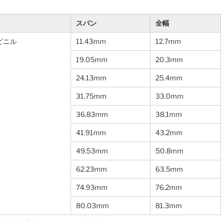
スパン
全幅
ビニル
11.43mm
12.7mm
19.05mm
20.3mm
24.13mm
25.4mm
31.75mm
33.0mm
36.83mm
38.1mm
41.91mm
43.2mm
49.53mm
50.8mm
62.23mm
63.5mm
74.93mm
76.2mm
80.03mm
81.3mm