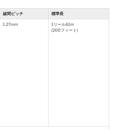
線間ピッチ
標準長
1.27mm
1リール61m
(200フィート)