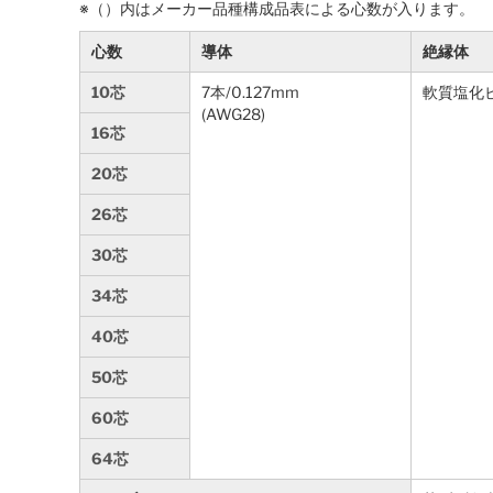
※（）内はメーカー品種構成品表による心数が入ります。
心数
導体
絶縁体
10芯
7本/0.127mm
軟質塩化
(AWG28)
16芯
20芯
26芯
30芯
34芯
40芯
50芯
60芯
64芯