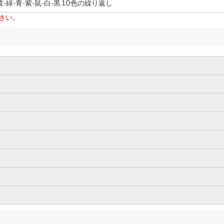
黄-緑-青-紫-鼠-白-黒 10色の繰り返し
さい。