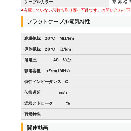
ケーブルカラー
茶-赤-橙-
※在庫していない芯数も取り寄せ可能です。お問い合わせ下
フラットケーブル電気特性
絶縁抵抗 20℃ MΩ/km
導体抵抗 20℃ Ω/km
耐電圧 AC V/分
静電容量 pF/m(1MHz)
特性インピーダンス Ω
伝搬遅延 ns/m
近端ストローク %
難燃特性
関連動画