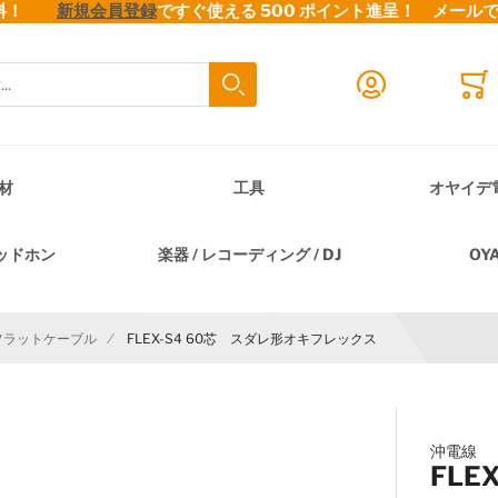
料無料！
新規会員登録
ですぐ使える 500 ポイント進呈！
メール
検索
Close search
Mini
材
工具
オヤイデ
ッドホン
楽器 / レコーディング / DJ
OY
フラットケーブル
FLEX-S4 60芯 スダレ形オキフレックス
沖電線
FLE