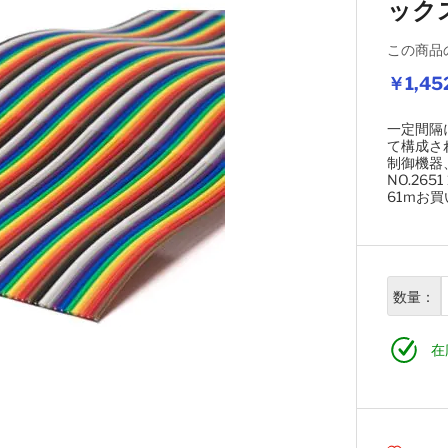
ック
この商品
￥1,45
一定間隔
て構成さ
制御機器、
NO.265
61mお
数量：
在