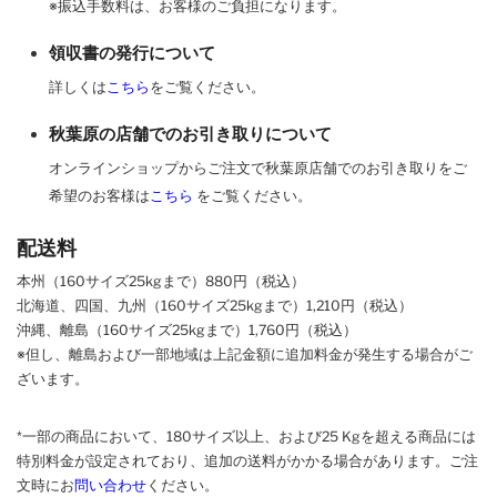
※振込手数料は、お客様のご負担になります。
領収書の発行について
詳しくは
こちら
をご覧ください。
秋葉原の店舗でのお引き取りについて
オンラインショップからご注文で秋葉原店舗でのお引き取りをご
希望のお客様は
こちら
をご覧ください。
配送料
本州（160サイズ25kgまで）880円（税込）
北海道、四国、九州
（160サイズ25kgまで）
1,210円（税込）
沖縄、離島
（160サイズ25kgまで）
1,760円（税込）
※但し、離島および一部地域は上記金額に追加料金が発生する場合がご
ざいます。
*一部の商品において、180サイズ以上、および25 Kgを超える商品には
特別料金が設定されており、追加の送料がかかる場合があります。
ご
注
文時に
お
問い合わせ
ください
。