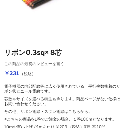
イメージギャラリーの最初に移動する
リボン0.3sq× 8芯
この商品の最初のレビューを書く
￥231
（税込）
電子機器の内部配線等に広く使用されている、平行複数接着のリ
ボン状ビニール電線です。
芯数やサイズを選べる特注も承ります。
商品ページがない仕様は
お問い合わせください。
その他、
リボン電線
・
スダレ電線
は
こちらから
。
※こちらの商品を1巻でご注文の場合、１巻100mとなります。
10mお買い上げで1mあたり
￥209
（税込）
割引率
10
%。