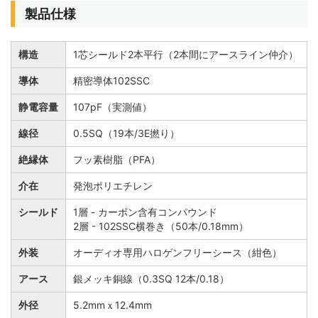
製品仕様
構造
1芯シールド2本平行（2本間にアースライン仲介）
導体
精密導体102SSC
静電容量
107pF
（実測値）
線径
0.5SQ（19本/3E撚り）
絶縁体
フッ素樹脂（PFA）
介在
発泡ポリエチレン
シールド
1層 - カーボン含有コンパウンド
2層 - 102SSC横巻き（50本/0.18mm）
外装
オーディオ専用ハロゲンフリーシース（紺色）
アース
銀メッキ銅線（0.3SQ 12本/0.18）
外径
5.2mmｘ12.4mm