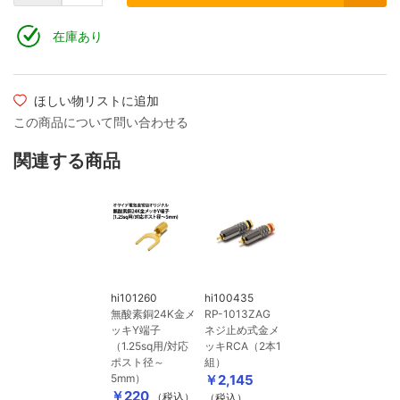
在庫あり
ほしい物リストに追加
この商品について問い合わせる
関連する商品
hi101260
hi100435
無酸素銅24K金メ
RP-1013ZAG
ッキY端子
ネジ止め式金メ
（1.25sq用/対応
ッキRCA（2本1
ポスト径～
組）
5mm）
￥2,145
￥220
（税込）
（税込）