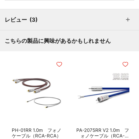
レビュー
3
こちらの製品に興味があるかもしれません
ほしいものリストに追加
ほしいも
PH-01RR 1.0m フォノ
PA-2075RR V2 1.0m フ
ケーブル（RCA-RCA）
ォノケーブル（RCA-