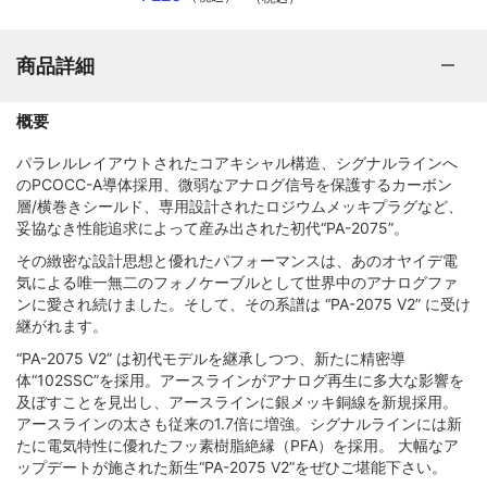
商品詳細
概要
パラレルレイアウトされたコアキシャル構造、シグナルラインへ
のPCOCC-A導体採用、微弱なアナログ信号を保護するカーボン
層/横巻きシールド、専用設計されたロジウムメッキプラグなど、
妥協なき性能追求によって産み出された初代“PA-2075”。
その緻密な設計思想と優れたパフォーマンスは、あのオヤイデ電
気による唯一無二のフォノケーブルとして世界中のアナログファ
ンに愛され続けました。そして、その系譜は “PA-2075 V2” に受け
継がれます。
“PA-2075 V2” は初代モデルを継承しつつ、新たに精密導
体“102SSC”を採用。アースラインがアナログ再生に多大な影響を
及ぼすことを見出し、アースラインに銀メッキ銅線を新規採用。
アースラインの太さも従来の1.7倍に増強。シグナルラインには新
たに電気特性に優れたフッ素樹脂絶縁（PFA）を採用。 大幅なア
ップデートが施された新生“PA-2075 V2”をぜひご堪能下さい。