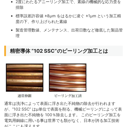
2度にわたるアニーリング加工で、素線の機械的な応力歪を
排除
標準誤差許容値 ±8μm をはるかに凌ぐ ±1μm という加工精
度の下、作り上げられた素線
製造管理数値、メンテナンス、出荷日数など徹底した製品管
理
精密導体 “102 SSC”のピーリング加工とは
通常は洗浄によって表面に浮き出た不純物の除去が行われます
が、”102 SSC” はμ単位で表面を削る、機械ピーリングによって表
面に浮き出た不純物を 100％除去します。 このピーリング加工を
電気用銅線に用いる事は世界でも類がなく、日本が誇る加工技術
がここにも冴えます。