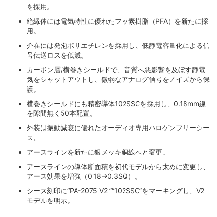
を採用。
絶縁体には電気特性に優れたフッ素樹脂（PFA）を新たに採
用。
介在には発泡ポリエチレンを採用し、低静電容量化による信
号伝送ロスを低減。
カーボン層/横巻きシールドで、音質へ悪影響を及ぼす静電
気をシャットアウトし、微弱なアナログ信号をノイズから保
護。
横巻きシールドにも精密導体102SSCを採用し、0.18mm線
を隙間無く50本配置。
外装は振動減衰に優れたオーディオ専用ハロゲンフリーシー
ス。
アースラインを新たに銀メッキ銅線へと変更。
アースラインの導体断面積を初代モデルから太めに変更し、
アース効果を増強（0.18→0.3SQ）。
シース刻印に“PA-2075 V2 ”“102SSC”をマーキングし、V2
モデルを明示。