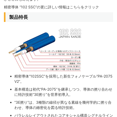
精密導体 “102 SSC”の更に詳しい情報は
こちら
をクリック
製品特長
精密導体“102SSC”を採用した新生フォノケーブル“PA-2075
V2”。
基本構造は初代“PA-2075”を継承しつつ、導体の撚り合わせ
に特許技術“3E撚り”を世界初導入。
“3E撚り”は、3種類の線径が異なる素線を幾何学的に撚り合
わせ、導体の緻密化を図る特許技術。
パラレルレイアウトされたコアキシャル構造シグナルライン