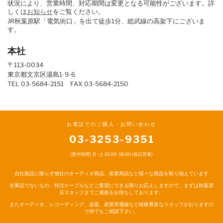
状況により、営業時間、対応期間は変更となる可能性がございます。詳
しくは
お知らせ
をご覧ください。
JR秋葉原駅「電気街口」を出て徒歩1分、総武線の高架下にございま
す。
本社
〒113-0034
東京都文京区湯島1-9-6
TEL 03-5684-2151 FAX 03-5684-2150
お電話でのご購入・お問い合わせ
03-3253-9351
[受付時間] 月~土 10:00~18:00 (祝日営業)
自社製品に限らず他社のオーディオ商品、産業商品など様々な商品を取り揃えています
在庫品でないもの、特注ケーブルなどご要望にできる限りお応えしますので、まずは秋葉原
店スタッフまでご連絡をお待ちしております。
またオーディオ、レコーディング、楽器、産業用電線など経験豊富なスタッフがおりますの
で何でもご相談下さい。