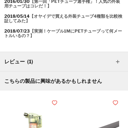
2016/01/30
【第一回「PETチューブ選手権」！人気の外装
用チューブはコレだ！】
2018/05/14
【オヤイデで買える外装チューブ4種類を比較検
証してみた】
2018/07/23
【実測！ケーブル1MにPETチューブって何メー
トルいるの？】
レビュー
1
こちらの製品に興味があるかもしれません
ほしいものリストに追加
ほしいも