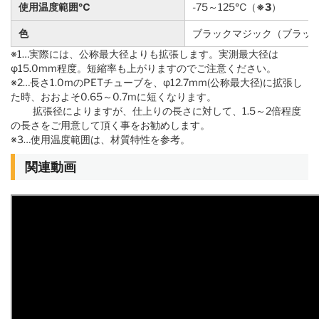
使用温度範囲℃
-75～125℃（
※3
）
色
ブラックマジック（ブラッ
※1…実際には、公称最大径よりも拡張します。実測最大径は
φ15.0mm程度。短縮率も上がりますのでご注意ください。
※2…長さ1.0mのPETチューブを、φ12.7mm(公称最大径)に拡張し
た時、おおよそ0.65～0.7mに短くなります。
拡張径によりますが、仕上りの長さに対して、1.5～2倍程度
の長さをご用意して頂く事をお勧めします。
※3…使用温度範囲は、材質特性を参考。
関連動画