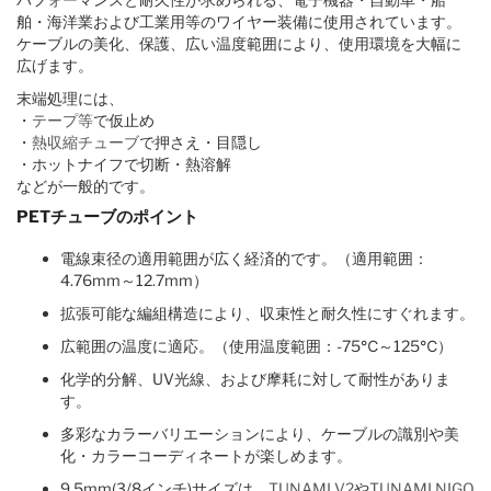
舶・海洋業および工業用等のワイヤー装備に使用されています。
ケーブルの美化、保護、広い温度範囲により、使用環境を大幅に
広げます。
末端処理には、
・
テープ等
で仮止め
・
熱収縮チューブ
で押さえ・目隠し
・ホットナイフで切断・熱溶解
などが一般的です。
PETチューブのポイント
電線束径の適用範囲が広く経済的です。（適用範囲：
4.76mm～12.7mm）
拡張可能な編組構造により、収束性と耐久性にすぐれます。
広範囲の温度に適応。（使用温度範囲：-75℃～125℃）
化学的分解、UV光線、および摩耗に対して耐性がありま
す。
多彩なカラーバリエーションにより、ケーブルの識別や美
化・カラーコーディネートが楽しめます。
9.5mm(3/8インチ)サイズは、
TUNAMI V2
や
TUNAMI NIGO