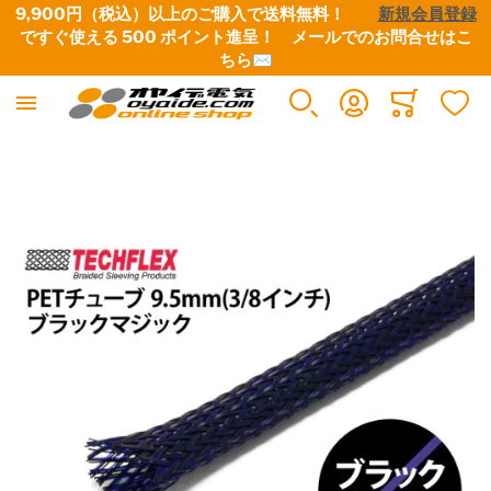
9,900円（税込）以上のご購入で送料無料！　　
新規会員登録
ですぐ使える 500 ポイント進呈！　
メールでのお問合せはこ
ちら✉
電源ケーブル・タップ・関連パーツ
インターコネクトケーブル
スピーカーケーブル
デジタルケーブル
映像ケーブル
グランドボックス（仮想アース装置）
アナログ･レコードアクセサリー
シート・テープ
各種コネクター類
各種配線材
各種チューブ
はんだ・工具
Minicart
すべての商品
すべての商品
すべての商品
すべての商品
すべての商品
すべての商品
すべての商品
すべての商品
すべての商品
すべての商品
すべての商品
すべての商品
イメージギャラリーの最後に移動する
電源ケーブル
RCAケーブル
コネクター付きケーブル
BNCケーブル
映像用ケーブル・同軸ケーブル
グランドボックス
フォノ5PINソケット・シェルチップ・シェルリード線
絶縁用テープ
電源プラグ・コネクター
純銀線
熱収縮チューブ
はんだ
電源タップ
XLRケーブル
切り売りケーブル
RCAケーブル
各種コネクター
アースケーブル
カートリッジ・ヘッドシェル
EMI用テープ・シート
RCAコネクター
単線
絶縁用チューブ
はんだこて・フラックス・半田関連工具
自作用ケーブル・BOX
インターコネクトケーブル切り売り
Yラグ・バナナプラグ・その他コネクター
XLRケーブル
HDMI
フォノケーブル
XLRコネクター
撚り線
外装用チューブ
工具類
電源プラグ・コネクター
Yケーブル・分岐ケーブル
LAN ケーブル
アクセサリー・クリーナー
BNCコネクター
シールド線
シールド用チューブ
ヒーティングガン・ホットボンド・シュリンク製品