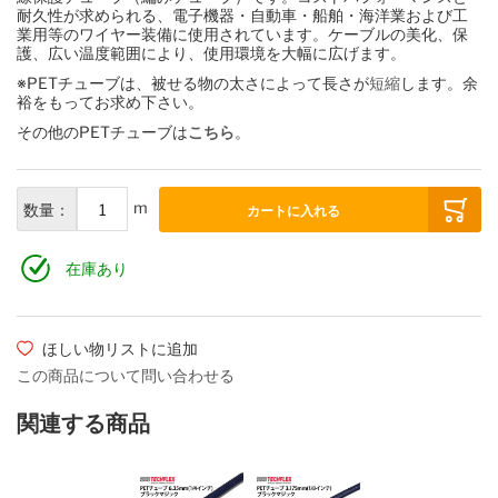
耐久性が求められる、電子機器・自動車・船舶・海洋業および工
ケーブルグランド・固定クランプ
業用等のワイヤー装備に使用されています。ケーブルの美化、保
護、広い温度範囲により、使用環境を大幅に広げます。
※PETチューブは、被せる物の太さによって長さが
短縮
します。余
裕をもってお求め下さい。
その他のPETチューブは
こちら
。
m
数量：
カートに入れる
在庫あり
ほしい物リストに追加
この商品について問い合わせる
関連する商品