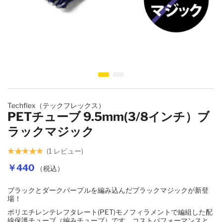
壁コンセント
USBケーブル
Yラグ・バナナプラグ
コンセントプレート・ベース
デジタルケーブル切り売り
6.3MMフォーンプラグ
イメージギャラリーの最初に移動する
機器取付用IECインレット
4.4MM・3.5MM・2.5MMコネクター
Techflex（テックフレックス）
PETチューブ 9.5mm(3/8インチ）ブ
各種レセプタクル
ラックマジック
1
レビュー
変換アダプター
￥440
（税込）
ブラックとダークパープルを編み込んだブラックマジックが新登
DCプラグ・その他
場！
ポリエチレンテレフタレート(PET)モノフィラメントで編組した配
線保護チューブ（編みチューブ）です。コストパフォーマンスと