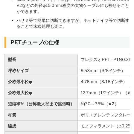
V2
などの外径φ15.0mm程度の太物ケーブルにも被せること
ができます。
ハサミ等で簡単に切断できますが、ホットナイフ等で切断す
ることで末端処理も楽に。
PETチューブの仕様
型番
フレクスオPET - PTN0.38
呼称サイズ
9.53mm（3/8インチ）
公称最小径φ
4.76mm（3/16インチ）
公称最大径φ
12.7mm（1/2インチ）（
※1
短縮率%（公称最大径まで拡張時）
約30～35%（
※2
）
材質
ポリエチレンテレフタレート
編成
モノフィラメント（φ0.25