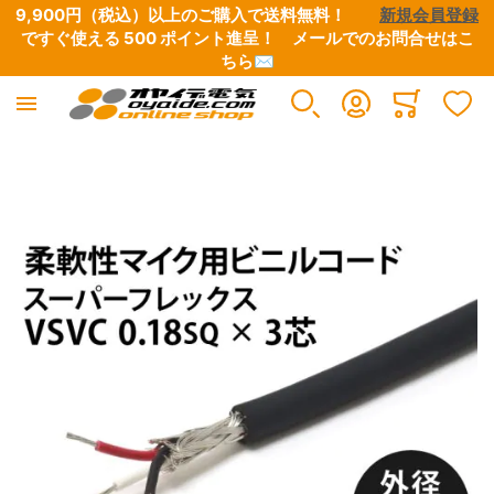
9,900円（税込）以上のご購入で送料無料！　　
新規会員登録
ですぐ使える 500 ポイント進呈！　
メールでのお問合せはこ
ちら✉
耐屈曲・ロボットケーブル
Minicart
すべての商品
イメージギャラリーの最後に移動する
丸形ロボットケーブル
極細ロボットケーブル
カールコード型ロボットケーブル