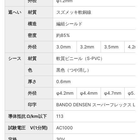
外径
φ1.2mm
遮へい
材質
スズメッキ軟銅線
構造
編組シールド
密度
約85%
外径
3.0mm
3.2mm
3.5mm
4.2m
シース
材質
軟質ビニール（S-PVC）
色
黒色（つや消し）
厚さ
0.6mm
外径
φ4.2mm
φ4.4mm
φ4.7mm
φ5.4
印字
BANDO DENSEN スーパーフレックス LF
導体抵抗 Ω/km以下
113
試験電圧 V(1分間)
AC1000
定格
30V