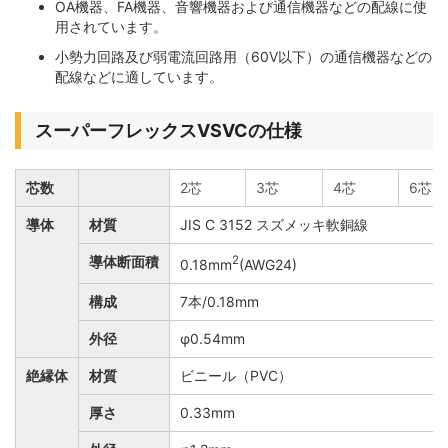
OA機器、FA機器、音響機器および通信機器などの配線に使
用されています。
小勢力回路及び弱電流回路用（60V以下）の通信機器などの
配線などに適しています。
スーパーフレックスVSVCの仕様
芯数
2芯
3芯
4芯
6芯
導体
材質
JIS C 3152 スズメッキ軟銅線
導体断面積
2
0.18mm
(AWG24)
構成
7本/0.18mm
外径
φ0.54mm
絶縁体
材質
ビニール（PVC）
厚さ
0.33mm