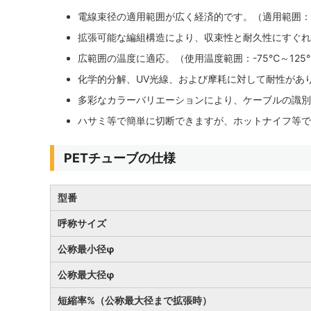
電線束径の適用範囲が広く経済的です。（適用範囲：2.
拡張可能な編組構造により、収束性と耐久性にすぐれ
広範囲の温度に適応。（使用温度範囲：-75℃～125
化学的分解、UV光線、および摩耗に対して耐性があ
多彩なカラーバリエーションにより、ケーブルの識別
ハサミ等で簡単に切断できますが、ホットナイフ等で
PETチューブの仕様
型番
呼称サイズ
公称最小径φ
公称最大径φ
短縮率%（公称最大径まで拡張時）