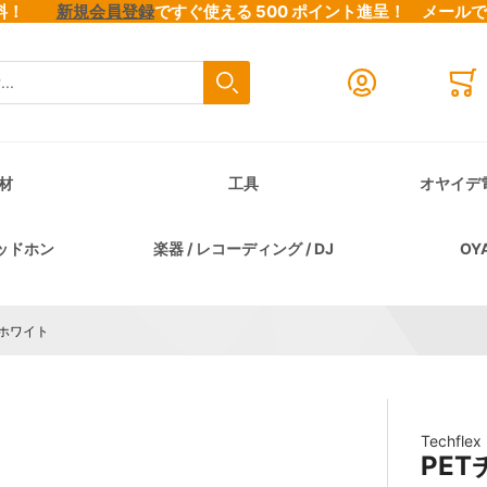
料無料！
新規会員登録
ですぐ使える 500 ポイント進呈！
メール
検索
Close search
Mini
材
工具
オヤイデ
ッドホン
楽器 / レコーディング / DJ
OY
) ホワイト
Techf
PET