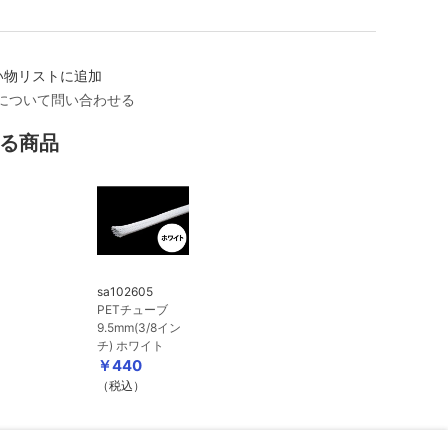
い物リストに追加
について問い合わせる
る商品
sa102605
PETチューブ
9.5mm(3/8イン
チ) ホワイト
￥440
（税込）