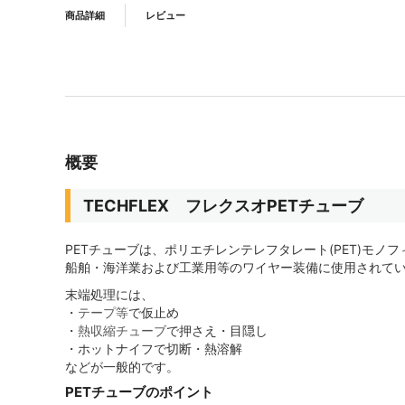
商品詳細
レビュー
概要
TECHFLEX フレクスオPETチューブ
PETチューブは、ポリエチレンテレフタレート(PET)
船舶・海洋業および工業用等のワイヤー装備に使用されて
末端処理には、
・
テープ等
で仮止め
・
熱収縮チューブ
で押さえ・目隠し
・ホットナイフで切断・熱溶解
などが一般的です。
PETチューブのポイント