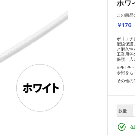
ホワ
この商品
￥176
ポリエチ
配線保護
と耐久性
工業用等
保護、広
※PET
余裕をも
その他の
数量：
在