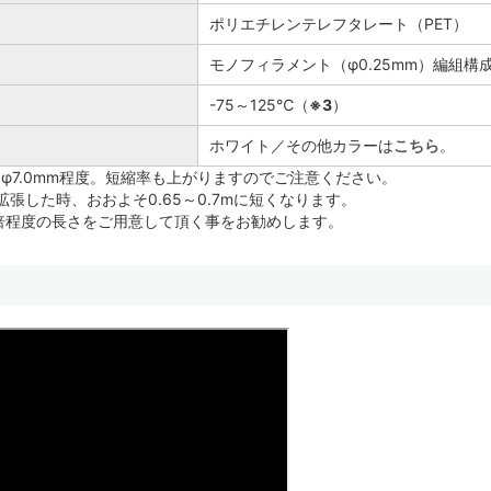
ポリエチレンテレフタレート（PET）
モノフィラメント（φ0.25mm）編組構
-75～125℃（
※3
）
ホワイト／その他カラーは
こちら
。
φ7.0mm程度。短縮率も上がりますのでご注意ください。
)に拡張した時、おおよそ0.65～0.7mに短くなります。
倍程度の長さをご用意して頂く事をお勧めします。