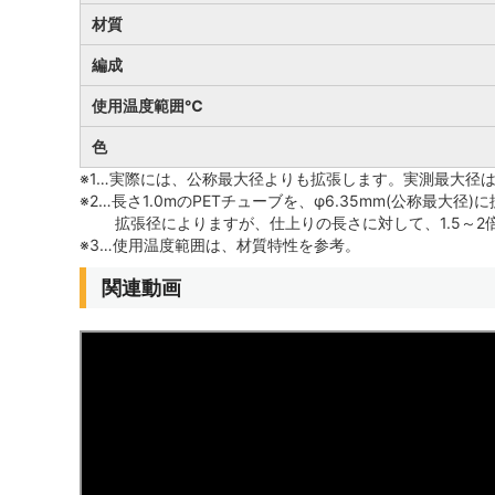
材質
編成
使用温度範囲℃
色
※1…実際には、公称最大径よりも拡張します。実測最大径は
※2…長さ1.0mのPETチューブを、φ6.35mm(公称最大径
拡張径によりますが、仕上りの長さに対して、1.5～2
※3…使用温度範囲は、材質特性を参考。
関連動画