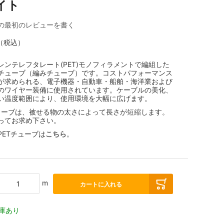
イト
の最初のレビューを書く
（税込）
レンテレフタレート(PET)モノフィラメントで編組した
チューブ（編みチューブ）です。コストパフォーマンス
が求められる、電子機器・自動車・船舶・海洋業および
のワイヤー装備に使用されています。ケーブルの美化、
い温度範囲により、使用環境を大幅に広げます。
チューブは、被せる物の太さによって長さが
短縮
します。
ってお求め下さい。
PETチューブは
こちら
。
m
カートに入れる
庫あり